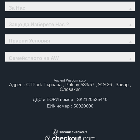
За Нас
Защо да Изберете Нас ?
Правни Условия
Семейството на AW
Ancient Wisdom s.r.o.
Адрес : CTPark Търнава , Prilohy 583/57 , 919 26 , Завар ,
Словакия
ДДС и ЕОРИ номер : SK2120525440
ЕИК номер : 50920600