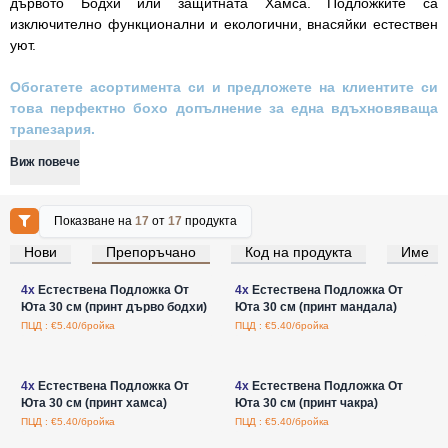
дървото Бодхи или защитната Хамса. Подложките са
изключително функционални и екологични, внасяйки естествен
уют.
Обогатете асортимента си и предложете на клиентите си
това перфектно бохо допълнение за една вдъхновяваща
трапезария.
Виж повече
Показване на
17
от
17
продукта
Нови
Препоръчано
Код на продукта
Име
Влезте за цени на едро
Влезте за цени на едро
4x
Естествена Подложка От
4x
Естествена Подложка От
Юта 30 см (принт дърво бодхи)
Юта 30 см (принт мандала)
ПЦД : €5.40/бройка
ПЦД : €5.40/бройка
Влезте за цени на едро
Влезте за цени на едро
4x
Естествена Подложка От
4x
Естествена Подложка От
Юта 30 см (принт хамса)
Юта 30 см (принт чакра)
ПЦД : €5.40/бройка
ПЦД : €5.40/бройка
Влезте за цени на едро
Влезте за цени на едро