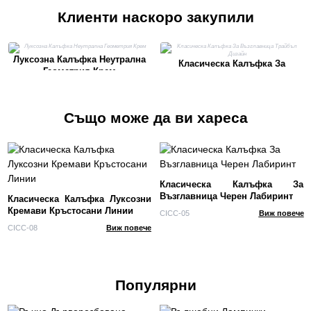
Клиенти наскоро закупили
Луксозна Калъфка Неутрална
Класическа Калъфка За
Геометрия Крем
Възглавница Трайбъл Дизайн
Също може да ви хареса
Класическа Калъфка За
Възглавница Черен Лабиринт
Класическа Калъфка Луксозни
Кремави Кръстосани Линии
CICC-05
Виж повече
CICC-08
Виж повече
Популярни