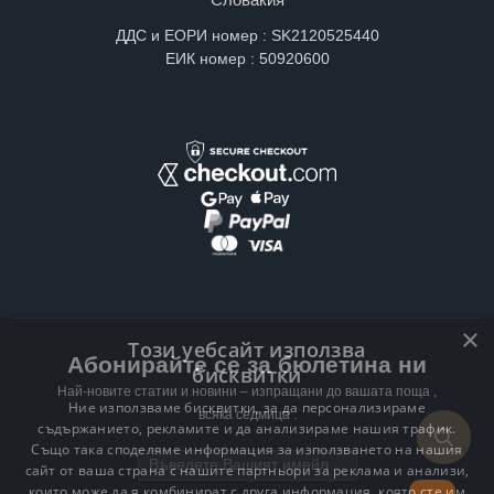
ДДС и ЕОРИ номер : SK2120525440
ЕИК номер : 50920600
×
Този уебсайт използва
Абонирайте се за бюлетина ни
бисквитки
Най-новите статии и новини – изпращани до вашата поща ,
Ние използваме бисквитки, за да персонализираме
всяка седмица .
съдържанието, рекламите и да анализираме нашия трафик.
Също така споделяме информация за използването на нашия
Email address
сайт от ваша страна с нашите партньори за реклама и анализи,
които може да я комбинират с друга информация, която сте им