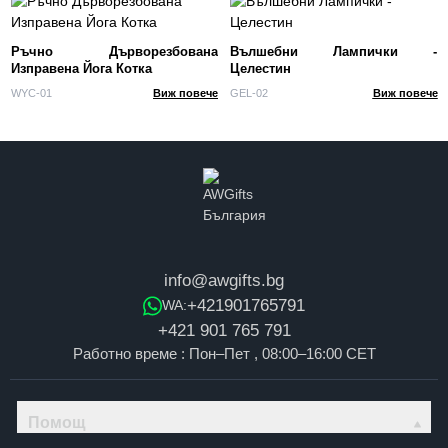
Ръчно Дърворезбована
Вълшебни Лампички -
Изправена Йога Котка
Целестин
WYC-01
Виж повече
GEL-02
Виж повече
info@awgifts.bg
+421901765791
WA:
+421 901 765 791
Работно време : Пон–Пет , 08:00–16:00 CET
Помощ