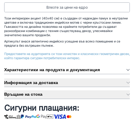
Влезте за цени на едро
Този интериорен акцент (40x40 см) е създаден от надежден памук в неутрални
цветове и включва традиционен индийски мотив с черни кръстосани линии.
Гъвкавостта на дизайна позволява на крайните потребители да създават
разнообразни комбинации с техния съществуващ декор, улеснявайки
значително вашите продажби.
Артикулът внася автентично индийско усещане във всяко помещение и се
предлага без вътрешен пълнеж.
Предоставете на аудиторията си този изчистен и класически геометричен десен,
който гарантира сигурен потребителски интерес.
Характеристики на продукта и документация
Информация за доставка
Връщане на стока
Сигурни плащания: