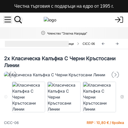
Честна търговия с подаръци на едро от 1995 г.
Членство "Златна Награда"
Класически Калъфки за Възглавници
CICC-06
2x
Класическа Калъфка С Черни Кръстосани
Линии
CICC-06
RRP : 10,80 € / бройка