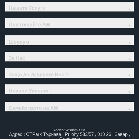
Нашите Услуги
Преоткрийте AW
Шоурум
За Нас
Защо да Изберете Нас ?
Правни Условия
Семейството на AW
Ancient Wisdom s.r.o.
Адрес : CTPark Търнава , Prilohy 583/57 , 919 26 , Завар ,
Словакия