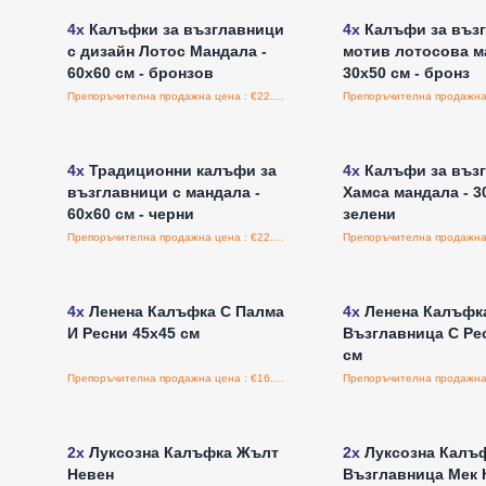
4x
Калъфки за възглавници
4x
Калъфи за възг
с дизайн Лотос Мандала -
мотив лотосова м
60x60 см - бронзов
30x50 см - бронз
Препоръчителна продажна цена : €22.50/парче
Влезте за цени на едро
Влезте за цени н
4x
Традиционни калъфи за
4x
Калъфи за възг
възглавници с мандала -
Хамса мандала - 30
60x60 см - черни
зелени
Препоръчителна продажна цена : €22.50/обложка
Влезте за цени на едро
Влезте за цени н
4x
Ленена Калъфка С Палма
4x
Ленена Калъфк
И Ресни 45x45 см
Възглавница С Ре
см
Препоръчителна продажна цена : €16.00/бройка
Влезте за цени на едро
Влезте за цени н
2x
Луксозна Калъфка Жълт
2x
Луксозна Калъф
Невен
Възглавница Мек 