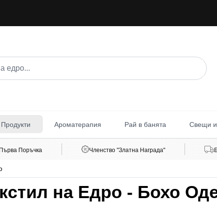
Ароматерапия
Рай в банята
Свещи и
 Продукти
 Първа Поръчка
Членство "Златна Награда"
о
стил на Едро - Бохо Од