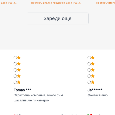
Препоръчителна продажна цена : €9.38/бройка
Препоръчителна продажна цена : €9.38/бройка
Зареди още
Tomas ***
Je******
Страхотна компания, много съм
Фантастично
щастлив, че ги намерих.