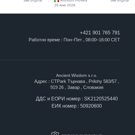
See original
Alluvioni Piovera
See original
29 юни 2026
+421 901 765 791
Работно време : Пон–Пет , 08:00–16:00 CET
Ancient Wisdom s.r.o.
Адрес : CTPark Търнава , Prilohy 583/57 ,
919 26 , Завар , Словакия
ДДС и ЕОРИ номер : SK2120525440
ЕИК номер : 50920600