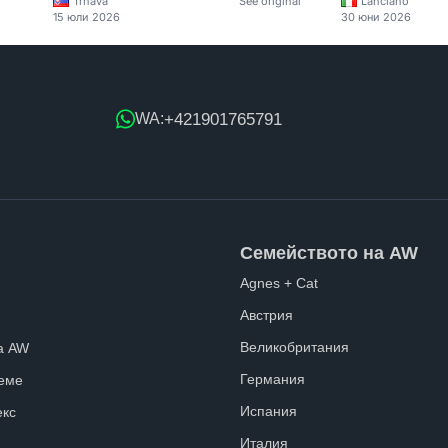
Trnava
See original
Lanciano
15 юли 2026
30 юни 2026
+421901765791
WA:
Семейството на AW
Agnes + Cat
Австрия
Великобритания
а AW
Германия
еме
Испания
екс
Италия