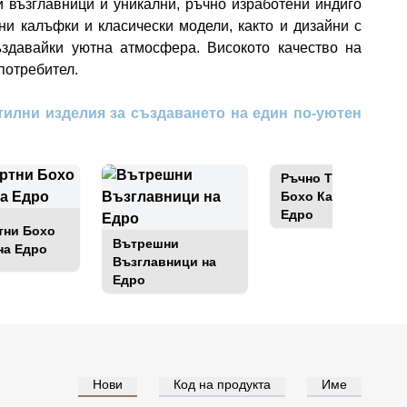
 възглавници и уникални, ръчно изработени индиго
и калъфки и класически модели, както и дизайни с
ъздавайки уютна атмосфера. Високото качество на
потребител.
тилни изделия за създаването на един по-уютен
Ръчно Тъкани
Бохо Калъфки на
Едро
ни Бохо
Вътрешни
на Едро
Възглавници на
Едро
Нови
Код на продукта
Име
е за цени на едро
Влезте за цени на едро