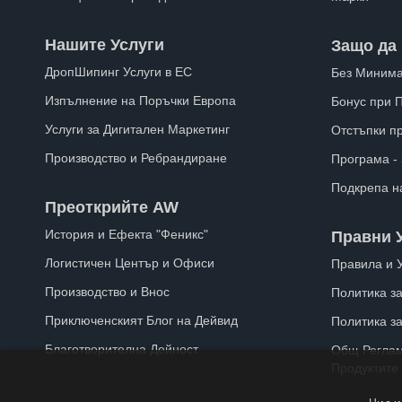
Нашите Услуги
Защо да 
ДропШипинг Услуги в ЕС
Без Минима
Изпълнение на Поръчки Европа
Бонус при 
Услуги за Дигитален Маркетинг
Отстъпки п
Производство и Ребрандиране
Програма -
Подкрепа н
Преоткрийте AW
История и Ефекта "Феникс"
Правни 
Логистичен Център и Офиси
Правила и 
Производство и Внос
Политика за
Приключенският Блог на Дейвид
Политика з
Благотворителна Дейност
Общ Реглам
Продуктите