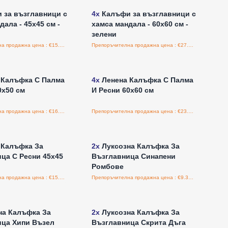
 за възглавници с
4x
Калъфи за възглавници с
дала - 45x45 см -
хамса мандала - 60x60 см -
зелени
Препоръчителна продажна цена : €15.90/парче
Препоръчителна продажна цена : €27.85/парче
е за цени на едро
Влезте за цени на едро
 Калъфка С Палма
4x
Ленена Калъфка С Палма
0x50 см
И Ресни 60x60 см
Препоръчителна продажна цена : €16.00/бройка
Препоръчителна продажна цена : €23.00/бройка
е за цени на едро
Влезте за цени на едро
 Калъфка За
2x
Луксозна Калъфка За
ца С Ресни 45x45
Възглавница Синапени
Ромбове
Препоръчителна продажна цена : €15.00/бройка
Препоръчителна продажна цена : €9.38/бройка
е за цени на едро
Влезте за цени на едро
на Калъфка За
2x
Луксозна Калъфка За
ица Хипи Възел
Възглавница Скрита Дъга