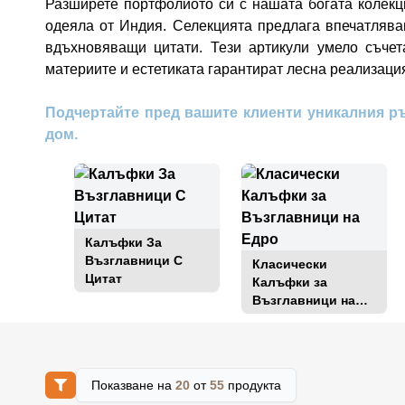
Разширете портфолиото си с нашата богата колекц
одеяла от Индия. Селекцията предлага впечатлява
вдъхновяващи цитати. Тези артикули умело съчет
материите и естетиката гарантират лесна реализаци
Подчертайте пред вашите клиенти уникалния ръ
дом.
Калъфки За
Възглавници С
Класически
Цитат
Калъфки за
Възглавници на
Едро
Показване на
20
от
55
продукта
Влезте за цени на едро
Влезте за цени н