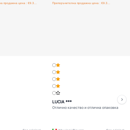
Препоръчителна продажна цена : €9.38/бройка
Препоръчителна продажна цена : €9.38/бройка
LUCIA ***
Отлично качество и отлична опаковка