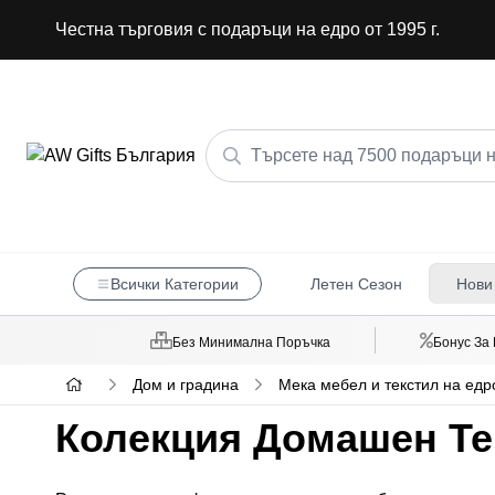
Честна търговия с подаръци на едро от 1995 г.
Всички Категории
Летен Сезон
Нови
Без Минимална Поръчка
Бонус За
Дом и градина
Мека мебел и текстил на едр
Колекция Домашен Тек