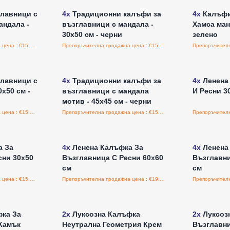
лавници с
4x
Традиционни калъфи за
4x
Калъфи
андала -
възглавници с мандала -
Хамса ман
30x50 см - черни
зелено
Препоръчителна продажна цена : €15.90/обложка
Препоръчителна продажна цена : €15.90/обложка
а едро
Влезте за цени на едро
Влезт
лавници с
4x
Традиционни калъфи за
4x
Ленена
x50 см -
възглавници с мандала
И Ресни 3
мотив - 45x45 см - черни
Препоръчителна продажна цена : €15.90/обложка
Препоръчителна продажна цена : €15.90/обложка
а едро
Влезте за цени на едро
Влезт
а За
4x
Ленена Калъфка За
4x
Ленена
сни 30x50
Възглавница С Ресни 60x60
Възглавни
см
см
Препоръчителна продажна цена : €15.00/бройка
Препоръчителна продажна цена : €19.00/бройка
а едро
Влезте за цени на едро
Влезт
ка За
2x
Луксозна Калъфка
2x
Луксоз
Камък
Неутрална Геометрия Крем
Възглавн