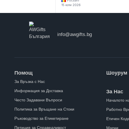
Focsani
15 юли 2026
info@awgifts.bg
Помощ
Шоурум
За Връзка с Нас
Информация за Доставка
За Нас
Често Задавани Въпроси
Началото н
Политика за Връщане на Стоки
Работно Вр
Ръководство за Етикетиране
Етичен Код
Петиция за Справедливост
Марки