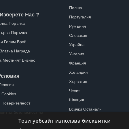
Полша
Изберете Нас ?
Португалия
лна Поръчка
Румъния
Първа Поръчка
Словакия
ри Голям Брой
Украйна
 Златна Награда
Унгария
а Местният Бизнес
Франция
Холандия
Условия
Хърватия
Условия
Чехия
 Cookies
Швеция
а Поверителност
Всички Останали
ент за Безопасност на
Този уебсайт използва бисквитки