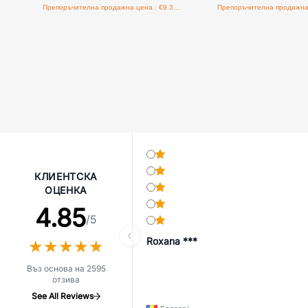
Препоръчителна продажна цена : €9.38/бройка
КЛИЕНТСКА
ОЦЕНКА
4.85
/5
Roxana ***
★
★
★
★
★
★
★
★
★
★
Въз основа на 2595
отзива
See All Reviews