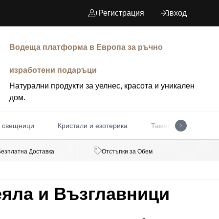
Регистрация
вход
Водеща платформа в Европа за ръчно
изработени подаръци
Натурални продукти за уелнес, красота и уникален
дом.
 свещници
Кристали и езотерика
Тамян и кадилници
Безплатна Доставка
Отстъпки за Обем
еяла и Възглавници