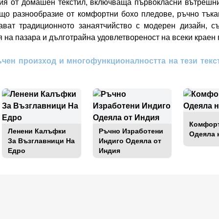
ия от домашен текстил, включваща първокласни вътрешни
що разнообразие от комфортни бохо пледове, ръчно тъкан
ават традиционното занаятчийство с модерен дизайн, с
я на пазара и дълготрайна удовлетвореност на всеки краен 
чен произход и многофункционалността на тези текс
Комфорт
Ленени Калъфки
Ръчно Изработени
Одеяла 
За Възглавници На
Индиго Одеяла от
Едро
Индия
а едро
Влезте за цени на едро
Влезт