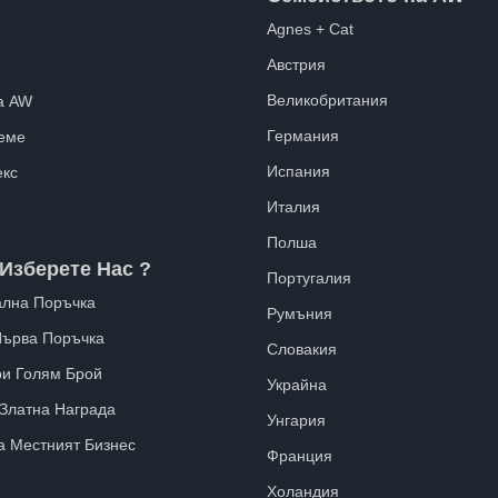
Agnes + Cat
Австрия
Великобритания
а AW
Германия
еме
Испания
екс
Италия
Полша
Изберете Нас ?
Португалия
лна Поръчка
Румъния
Първа Поръчка
Словакия
ри Голям Брой
Украйна
 Златна Награда
Унгария
а Местният Бизнес
Франция
Холандия