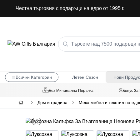
Честна търговия с подаръци на едро от 1995 г.
Всички Категории
Летен Сезон
Нови Продук
Без Минимална Поръчка
Бонус За
Дом и градина
Мека мебел и текстил на едр