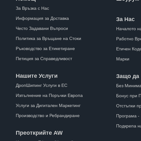
За Връзка с Нас
Информация за Доставка
За Нас
Често Задавани Въпроси
Началото н
Политика за Връщане на Стоки
Работно Вр
Ръководство за Етикетиране
Етичен Код
Петиция за Справедливост
Марки
Нашите Услуги
Защо да 
ДропШипинг Услуги в ЕС
Без Минима
Изпълнение на Поръчки Европа
Бонус при 
Услуги за Дигитален Маркетинг
Отстъпки п
Производство и Ребрандиране
Програма -
Подкрепа н
Преоткрийте AW