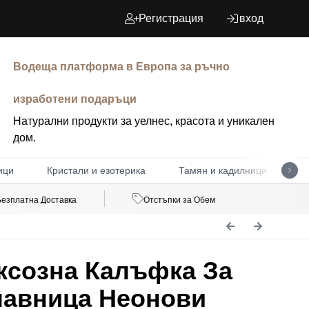
Регистрация
вход
Водеща платформа в Европа за ръчно
изработени подаръци
Натурални продукти за уелнес, красота и уникален
дом.
ици
Кристали и езотерика
Тамян и кадилници
Д
Безплатна Доставка
Отстъпки за Обем
ксозна Калъфка За
лавница Неонови