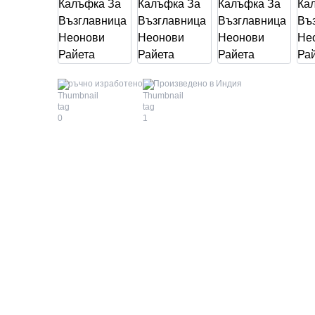
ръчно изработено
Произведено в Индия