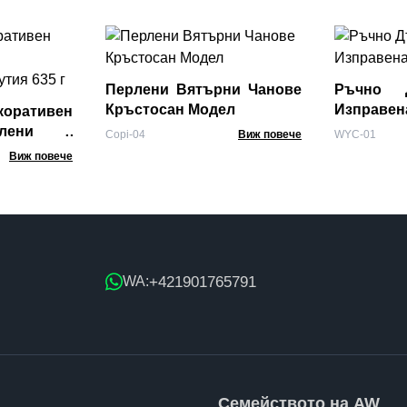
Перлени Вятърни Чанове
Ръчно Д
Кръстосан Модел
Изправен
оративен
лени -
Copi-04
Виж повече
WYC-01
 кутия 635
Виж повече
+421901765791
WA:
Семейството на AW