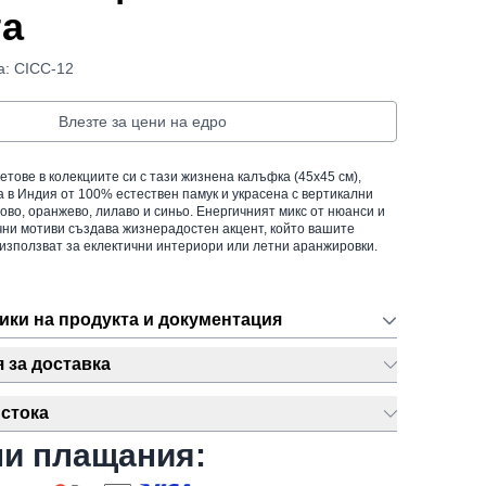
та
а: CICC-12
Влезте за цени на едро
етове в колекциите си с тази жизнена калъфка (45x45 см),
 в Индия от 100% естествен памук и украсена с вертикални
ово, оранжево, лилаво и синьо. Енергичният микс от нюанси и
ни мотиви създава жизнерадостен акцент, който вашите
 използват за еклектични интериори или летни аранжировки.
ики на продукта и документация
за доставка
стока
ни плащания: