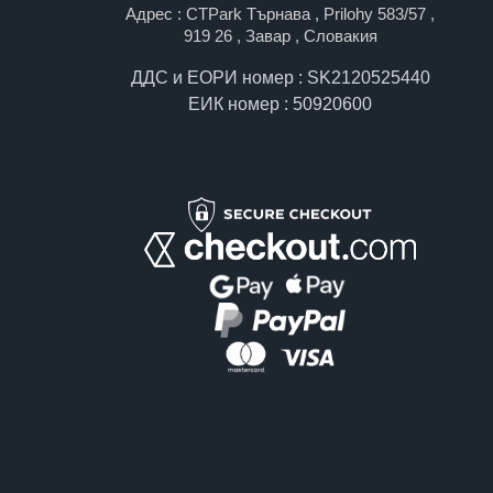
Адрес : CTPark Търнава , Prilohy 583/57 ,
919 26 , Завар , Словакия
ДДС и ЕОРИ номер : SK2120525440
ЕИК номер : 50920600