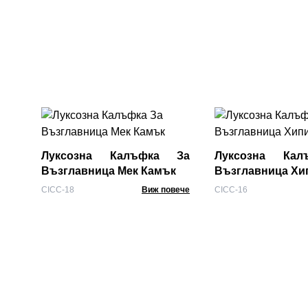
Луксозна Калъфка За
Луксозна Ка
Възглавница Мек Камък
Възглавница Хи
CICC-18
Виж повече
CICC-16