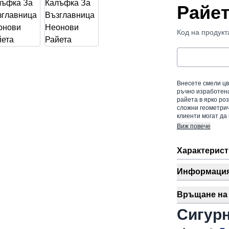
Райе
Код на продукт
Внесете смели цв
ръчно изработена
райета в ярко роз
сложни геометрич
клиенти могат да
Виж повече
Характерист
Информация 
Връщане на 
Сигур