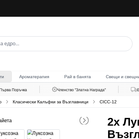
Ароматерапия
Рай в банята
Свещи и свещн
ти
 Първа Поръчка
Членство "Златна Награда"
о
Класически Калъфки за Възглавници
CICC-12
2x
Лу
Възг