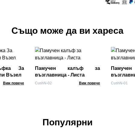
Също може да ви хареса
лъфка За
Памучен калъф за
Памуч
пи Възел
възглавница - Листа
възглавн
Виж повече
CushN-02
Виж повече
CushN-01
Популярни