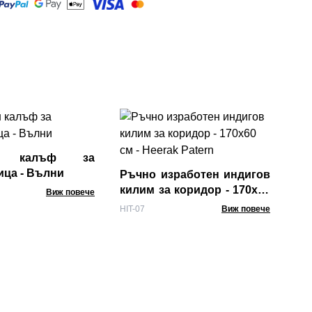
Ръ
път
Til
ен калъф за
HIT-
ица - Вълни
Ръчно изработен индигов
килим за коридор - 170x60
Виж повече
см - Heerak Patern
HIT-07
Виж повече