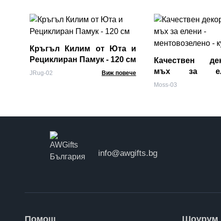
Кръгъл Килим от Юта и
Рециклиран Памук - 120 см
Качествен дек
мъх за е
JRug-02
Виж повече
ментовозелено -
Moss-03
г
info@awgifts.bg
Помощ
Шоурум