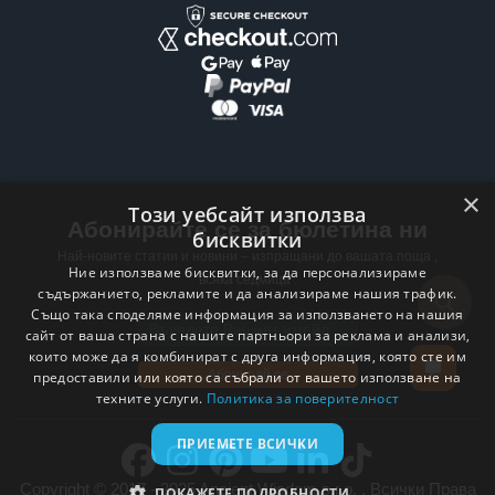
×
Този уебсайт използва
Абонирайте се за бюлетина ни
бисквитки
Най-новите статии и новини – изпращани до вашата поща ,
Ние използваме бисквитки, за да персонализираме
всяка седмица .
съдържанието, рекламите и да анализираме нашия трафик.
Също така споделяме информация за използването на нашия
Email address
сайт от ваша страна с нашите партньори за реклама и анализи,
които може да я комбинират с друга информация, която сте им
Абонирай се
предоставили или която са събрали от вашето използване на
техните услуги.
Политика за поверителност
ПРИЕМЕТЕ ВСИЧКИ
Copyright © 2017 - 2025 Ancient Wisdom s.r.o. . Всички Права
ПОКАЖЕТЕ ПОДРОБНОСТИ