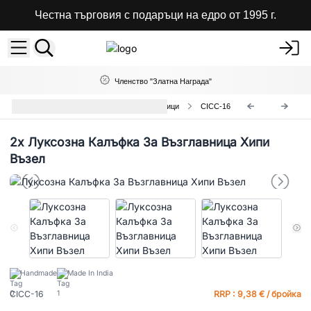
Честна търговия с подаръци на едро от 1995 г.
Членство "Златна Награда"
Класически Калъфки за Възглавници
CICC-16
2x
Луксозна Калъфка За Възглавница Хипи
Възел
Handmade
Made In India
CICC-16
RRP : 9,38 € / бройка