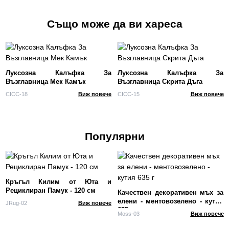
Също може да ви хареса
Луксозна Калъфка За
Луксозна Калъфка За
Възглавница Мек Камък
Възглавница Скрита Дъга
CICC-18
Виж повече
CICC-15
Виж повече
Популярни
Кръгъл Килим от Юта и
Рециклиран Памук - 120 см
Качествен декоративен мъх за
елени - ментовозелено - кутия
JRug-02
Виж повече
635 г
Moss-03
Виж повече