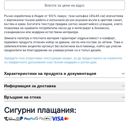
Влезте за цени на едро
Ръчно изработена в Индия от 100% памук, тази калъфка (45x45 см) впечатлява
с вертикални тъкани райета и изпъкнали ръчно вързани възли в цветове синап,
въглен и крем. Богатата текстура придава уютно занаятчийско усещане, което
позволява на крайните потребители лесно да я интегрират в бохемски,
скандинавски или модерни естествени интериори.
Земната палитра и плътната материя гарантират издръжливост и комфорт,
правейки продукта отличен избор за дивани, легла или кътове за четене. Това е
забележителен акцентен артикул без включена възглавница, който ще улесни
продажбите ви благодарение на универсалния си и топъл дизайн.
Заредете този атрактивен текстуриран модел, за да предоставите на клиентите
си перфектното допълнение към техния модерен и уютен дом.
Характеристики на продукта и документация
Информация за доставка
Връщане на стока
Сигурни плащания: