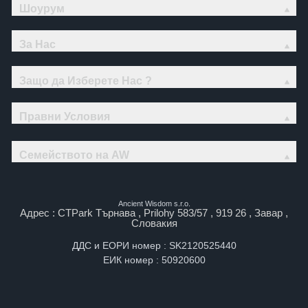
Шоурум
За Нас
Защо да Изберете Нас ?
Правни Условия
Семейството на AW
Ancient Wisdom s.r.o.
Адрес : CTPark Търнава , Prilohy 583/57 , 919 26 , Завар ,
Словакия
ДДС и ЕОРИ номер : SK2120525440
ЕИК номер : 50920600