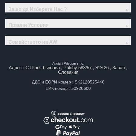
Защо да Изберете Нас ?
Правни Условия
Семейството на AW
Ancient Wisdom s.r.o.
Адрес : CTPark Търнава , Prilohy 583/57 , 919 26 , Завар ,
Словакия
ДДС и ЕОРИ номер : SK2120525440
ЕИК номер : 50920600