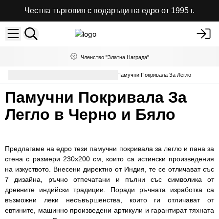
Честна търговия с подаръци на едро от 1995 г.
Членство "Златна Награда"
Декорация за дома на едро
Памучни Покривала За Легло
Памучни Покривала За
Легло в Черно и Бяло
Предлагаме на едро тези памучни покривала за легло и пана за
стена с размери 230х200 см, които са истински произведения
на изкуството. Внесени директно от Индия, те се отличават със
7 дизайна, ръчно отпечатани и пълни със символика от
древните индийски традиции. Поради ръчната изработка са
възможни леки несъвършенства, които ги отличават от
евтините, машинно произведени артикули и гарантират тяхната