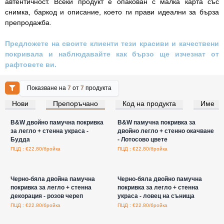
автентичност. Всеки продукт е опакован с малка карта със
снимка, баркод и описание, което ги прави идеални за бърза
препродажба.
Предложете на своите клиенти тези красиви и качествени
покривала и наблюдавайте как бързо ще изчезнат от
рафтовете ви.
Показване на
7
от
7
продукта
Нови
Препоръчано
Код на продукта
Име
Влезте за цени на едро
Влезте за цени на едро
B&W двойно памучна покривка
B&W памучна покривка за
за легло + стенна украса -
двойно легло + стенно окачване
Будда
- Лотосово цвете
ПЦД : €22.80/бройка
ПЦД : €22.80/бройка
Влезте за цени на едро
Влезте за цени на едро
Черно-бяла двойна памучна
Черно-бяла двойно памучна
покривка за легло + стенна
покривка за легло + стенна
декорация - розов череп
украса - ловец на сънища
ПЦД : €22.80/бройка
ПЦД : €22.80/бройка
Влезте за цени на едро
Влезте за цени на едро