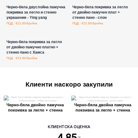
Черно-бяла двуслойна памучна
Черно-бяла покривка за легло
покривка за легло и стенно
от двойно памучен плат +
украшение - Ying yang
стенно пано - слон
ПЦД : €22.80/бройка
ПЦД : €22.80/бройка
Влезте за цени на едро
Черно-бяла покривка за легло
от двойно памучно платно +
стенно пано с Хамса
ПЦД : €22.80/бройка
Клиенти наскоро закупили
Черно-бяла двойно памучна
Черно-бяла двойна памучна
покривка за легло + стенна
покривка за легло + стенна
украса - ловец на сънища
декорация - розов череп
КЛИЕНТСКА ОЦЕНКА
4.85
/5