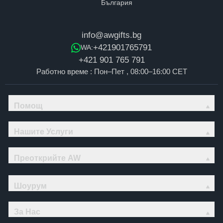
info@awgifts.bg
+421901765791
WA:
+421 901 765 791
Работно време : Пон–Пет , 08:00–16:00 CET
Помощ
Нашите Услуги
Преоткрийте AW
Шоурум
За Нас