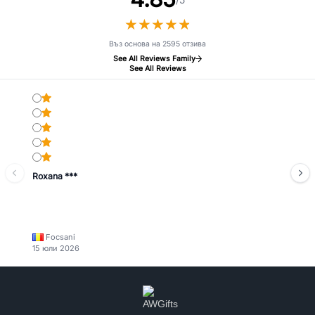
★
★
★
★
★
★
★
★
★
★
Въз основа на 2595 отзива
See All Reviews Family
See All Reviews
Roxana ***
Focsani
15 юли 2026