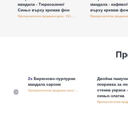
мандала - Тюркоазено/
мандала - кафяво
Синьо върху кремав фон
върху кремав фон
Препоръчителна продажна цена : €21.60/бройка
Пр
2x
Бирюзово-пурпурни
Двойна памучн
мандала сарони
покривка за ле
стенна украса -
Препоръчителна продажна цена : €15.65/бройка
синьо-златна