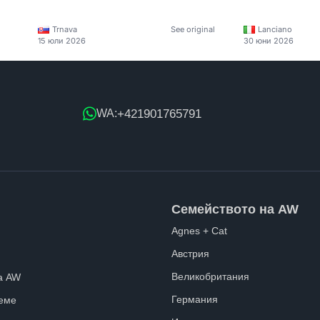
Trnava
See original
Lanciano
15 юли 2026
30 юни 2026
+421901765791
WA:
Семейството на AW
Agnes + Cat
Австрия
Великобритания
а AW
Германия
еме