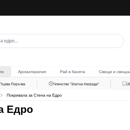
Ароматерапия
Рай в банята
Свещи и свещн
ти
 Първа Поръчка
Членство "Златна Награда"
Покривала за Стена на Едро
а Едро