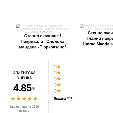
Стенно окач
Стенно окачване /
Плажно покри
Покривало - Слонова
Umrao Mandala
мандала - Тюркоазено/
Синьо върху кремав фон
КЛИЕНТСКА
ОЦЕНКА
4.85
/5
★
★
★
★
★
★
★
★
★
★
Roxana ***
Въз основа на 2595
отзива