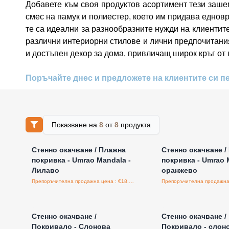
Добавете към своя продуктов асортимент тези заше
смес на памук и полиестер, което им придава едновр
те са идеални за разнообразните нужди на клиентите
различни интериорни стилове и лични предпочитания
и достъпен декор за дома, привличащ широк кръг от 
Поръчайте днес и предложете на клиентите си п
Показване на
8
от
8
продукта
Влезте за цени на едро
Влезте за цени н
Стенно окачване / Плажна
Стенно окачване /
покривка - Umrao Mandala -
покривка - Umrao 
Лилаво
оранжево
Препоръчителна продажна цена : €18.00/бройка
Влезте за цени на едро
Влезте за цени н
Стенно окачване /
Стенно окачване /
Покривало - Слонова
Покривало - слон