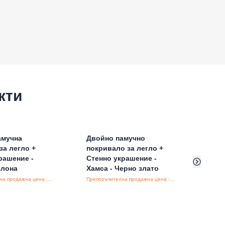
кти
амучна
Двойно памучно
2x
Са
за легло +
покривало за легло +
лайм
рашение -
Стенно украшение -
слона
Хамса - Черно злато
Препоръчителна продажна цена : €24.40/бройка
Препоръчителна продажна цена : €34.80/бройка