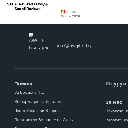
See All Reviews Family
See All Reviews
Focsani
15 юли 2026
info@awgifts.bg
Помощ
Шоурум
За Връзка с Нас
Информация за Доставка
За Нас
Често Задавани Въпроси
Началото н
Политика за Връщане на Стоки
Работно Вр