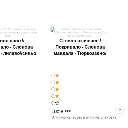
П
нно пано \/
Стенно окачване /
ало - Слонова
Покривало - Слонова
- лилаво\/синьо
мандала - Тюркоазено/
 кремав фон
Синьо върху кремав фон
LUCIA ***
Отлично качество и отлична опаковка