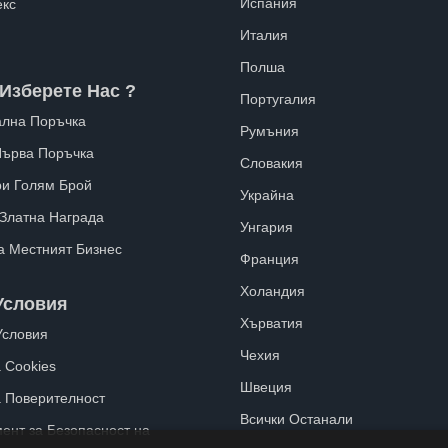
Испания
екс
Италия
Полша
Изберете Нас ?
Португалия
лна Поръчка
Румъния
Първа Поръчка
Словакия
ри Голям Брой
Украйна
 Златна Награда
Унгария
а Местният Бизнес
Франция
Холандия
Условия
Хърватия
Условия
Чехия
 Cookies
Швеция
а Поверителност
Всички Останали
ент за Безопасност на