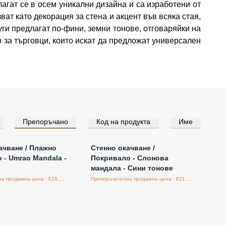
гат се в осем уникални дизайна и са изработени от
ат като декорация за стена и акцент във всяка стая,
уги предлагат по-фини, земни тонове, отговаряйки на
 за търговци, които искат да предложат универсален
Препоръчано
Код на продукта
Име
е за цени на едро
Влезте за цени на едро
ачване / Плажно
Стенно окачване /
 - Umrao Mandala -
Покривало - Слонова
мандала - Сини тонове
Препоръчителна продажна цена : €18.00/бройка
Препоръчителна продажна цена : €21.60/бройка