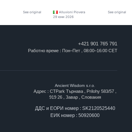
See original
Alluvioni Piovera
See original
29 юни 2026
+421 901 765 791
Работно време : Пон–Пет , 08:00–16:00 CET
Ancient Wisdom s.r.o.
Адрес : CTPark Търнава , Prilohy 583/57 ,
919 26 , Завар , Словакия
ДДС и ЕОРИ номер : SK2120525440
ЕИК номер : 50920600