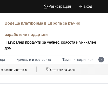
Регистрация
вход
Водеща платформа в Европа за ръчно
изработени подаръци
Натурални продукти за уелнес, красота и уникален
дом.
ици
Кристали и езотерика
Тамян и кадилници
Д
Безплатна Доставка
Отстъпки за Обем