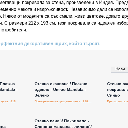
метяващи покривала за стена, произведени в Индия. Предла
еменно мекота и издръжливост. Независимо дали се използв
. Някои от моделите са със смели, живи цветове, докато др
. С размери 212 x 193 см, тези покривала са идеален избор
потребители.
ерфектния декоративен щрих, който търсят.
Нови
а едро
Влезте за цени на едро
Влезт
 Плажна
Стенно окачване / Плажно
Стенно ок
Mandala -
одеяло - Umrao Mandala -
покривало
Зелено
Синьо
Препоръчителна продажна цена : €18.00/бройка
Препоръчителна продажна цена : €18.00/бройка
а едро
Влезте за цени на едро
Стенно пано \/ Покривало -
ова
Слонова мандала - лилаво\/