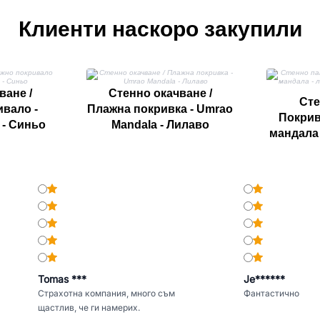
Клиенти наскоро закупили
ване /
Стенно окачване /
Сте
вало -
Плажна покривка - Umrao
Покрив
 - Синьо
Mandala - Лилаво
мандала 
върху
Tomas ***
Je******
Страхотна компания, много съм
Фантастично
щастлив, че ги намерих.