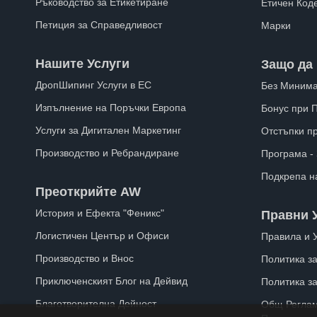
Ръководство за Етикетиране
Етичен Код
Петиция за Справедливост
Марки
Нашите Услуги
Защо да 
ДропШипинг Услуги в ЕС
Без Минима
Изпълнение на Поръчки Европа
Бонус при 
Услуги за Дигитален Маркетинг
Отстъпки п
Производство и Ребрандиране
Програма -
Подкрепа н
Преоткрийте AW
История и Ефекта "Феникс"
Правни 
Логистичен Център и Офиси
Правила и 
Производство и Внос
Политика за
Приключенският Блог на Дейвид
Политика з
Благотворителна Дейност
Общ Реглам