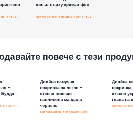
/оранжево
синьо върху кремав фон
Препоръчителна продажна цена : €21.60/бройка
Препоръчителна продажна цена : €21.60/бройка
одавайте повече с тези проду
а
Двойна памучна
Двойна п
гло +
покривка за легло +
покривка 
 Будда -
стенно висящо -
стенно ук
павлинова мандала -
глава на 
червено
Препоръчителна продажна цена : €34.80/бройка
Препоръчителна продажна цена : €30.00/бройка