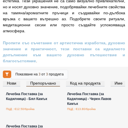
естетика. Тези украшения не са само визуално привлекателни,
но и носят духовно значение, подобрявайки лечебните свойства
на тамяна/ароматните пръчици и създавайки по-дълбока
връзка с вашето вътрешно аз. Подобрете своите ритуали,
медитационни сесии или просто създайте успокояваща
атмосфера.
Пропити със съчетание от артистична изработка, духовно
значение и практичност, тези поставки са идеалното
допълнение към вашето духовно пътешествие и
благосъстояние
.
Показване на
3
от
3
продукта
Нови
Препоръчано
Код на продукта
Име
Влезте за цени на едро
Влезте за цени на едро
Лечебна Поставка (за
Лечебна Поставка (за
Кадилница) - Бял Камък
Кадилница) - Черен Лавов
Камък
ПЦД : €12.50/бройка
ПЦД : €13.80/бройка
Влезте за цени на едро
Лечебна Поставка (за