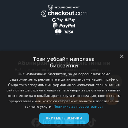
×
Този уебсайт използва
Абонирайте се за бюлетина ни
бисквитки
Най-новите статии и новини – изпращани до вашата поща ,
Ние използваме бисквитки, за да персонализираме
всяка седмица .
съдържанието, рекламите и да анализираме нашия трафик.
Също така споделяме информация за използването на нашия
Email address
сайт от ваша страна с нашите партньори за реклама и анализи,
които може да я комбинират с друга информация, която сте им
Абонирай се
предоставили или която са събрали от вашето използване на
техните услуги.
Политика за поверителност
ПРИЕМЕТЕ ВСИЧКИ