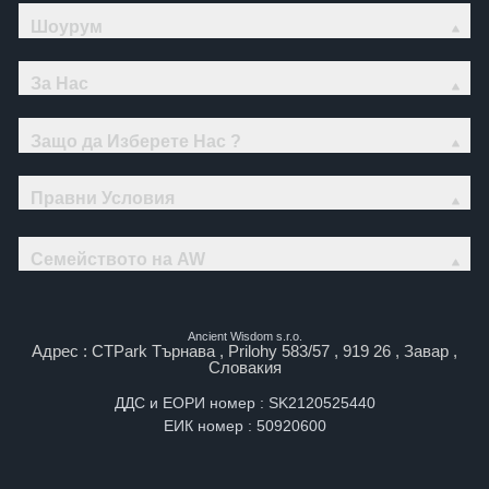
Шоурум
За Нас
Защо да Изберете Нас ?
Правни Условия
Семейството на AW
Ancient Wisdom s.r.o.
Адрес : CTPark Търнава , Prilohy 583/57 , 919 26 , Завар ,
Словакия
ДДС и ЕОРИ номер : SK2120525440
ЕИК номер : 50920600