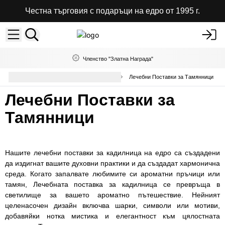
Честна търговия с подаръци на едро от 1995 г.
Членство "Златна Награда"
Кадилници и Поставки на Едро
Лечебни Поставки за Тамянници
Лечебни Поставки за
Тамянници
Нашите лечебни поставки за кадилница на едро са създадени
да издигнат вашите духовни практики и да създадат хармонична
среда. Когато запалвате любимите си ароматни пръчици или
тамян, Лечебната поставка за кадилница се превръща в
светилище за вашето ароматно пътешествие. Нейният
целенасочен дизайн включва шарки, символи или мотиви,
добавяйки нотка мистика и елегантност към цялостната