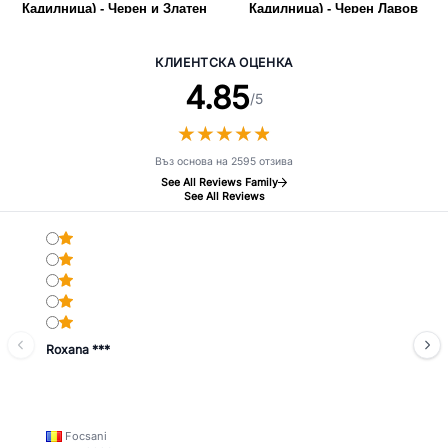
Кадилница) - Черен и Златен
Кадилница) - Черен Лавов
Камък
КЛИЕНТСКА ОЦЕНКА
4.85
/5
★
★
★
★
★
★
★
★
★
★
Въз основа на 2595 отзива
See All Reviews Family
See All Reviews
Roxana ***
Focsani