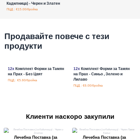
Кадилница) - Черен и Златен
ПЦД : €15.00/бройка
Продавайте повече с тези
продукти
12x
Комплект Форми за Тамян
12x
Комплект Форми за Тамян
на Прах - Без Цвят
на Прах - Синьо , Зелено и
Лилаво
ПЦД : €5.60/бройка
ПЦД : €6.00/бройка
Клиенти наскоро закупили
Лечебна Поставка (за
Лечебна Поставка (за