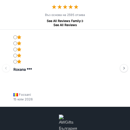
★
★
★
★
★
★
★
★
★
★
Въз основа на 2595 отзива
See All Reviews Family
See All Reviews
Roxana ***
Focsani
15 юли 2026