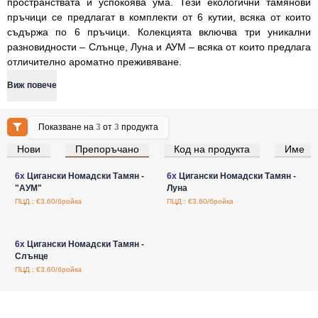
пространствата и успокоява ума. Тези екологични тамянови
пръчици се предлагат в комплекти от 6 кутии, всяка от които
съдържа по 6 пръчици. Колекцията включва три уникални
разновидности – Слънце, Луна и АУМ – всяка от които предлага
отличително ароматно преживяване.
Виж повече
Показване на
3
от
3
продукта
Нови
Препоръчано
Код на продукта
Име
Влезте за цени на едро
Влезте за цени на едро
6x
Цигански Номадски Тамян -
6x
Цигански Номадски Тамян -
"АУМ"
Луна
ПЦД : €3.60/бройка
ПЦД : €3.60/бройка
Влезте за цени на едро
6x
Цигански Номадски Тамян -
Слънце
ПЦД : €3.60/бройка