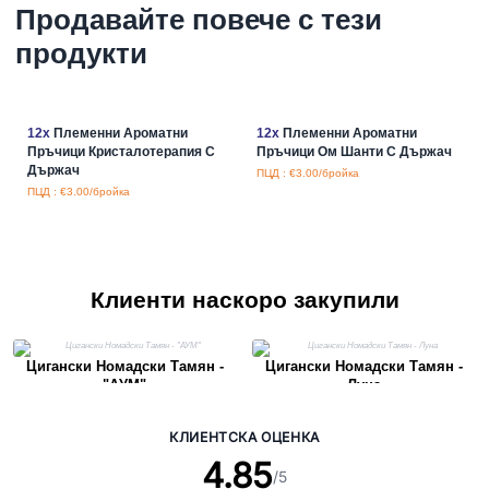
Продавайте повече с тези
продукти
12x
Племенни Ароматни
12x
Племенни Ароматни
Пръчици Кристалотерапия С
Пръчици Ом Шанти С Държач
Държач
ПЦД : €3.00/бройка
ПЦД : €3.00/бройка
Клиенти наскоро закупили
Цигански Номадски Тамян -
Цигански Номадски Тамян -
"АУМ"
Луна
КЛИЕНТСКА ОЦЕНКА
4.85
/5