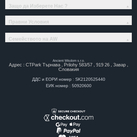
Защо да Изберете Нас ?
Правни Условия
Семейството на AW
Ancient Wisdom s.r.o.
Адрес : CTPark Търнава , Prilohy 583/57 , 919 26 , Завар ,
Словакия
ДДС и ЕОРИ номер : SK2120525440
ЕИК номер : 50920600