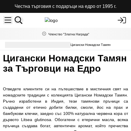
Честна търговия с подаръци на едро от 1995 г.
Членство "Златна Награда"
Ароматни Пръчици на Едро
Цигански Номадски Тамян
Цигански Номадски Тамян
за Търговци на Едро
Отведете клиентите си на пътешествие в мистичния свят на
номадските традиции с колекцията Цигански Номадски Тамян.
Ръчно изработени в Индия, тези тамянови пръчици са
създадени от етично добити билки, смоли, йос на прах и
бамбукови клечки, заедно със 100% натурална червена кора от
дървото Litsea glutinosa. Обогатени с етерични масла, всяка
пръчица създава богат, автентичен аромат, който пречиства