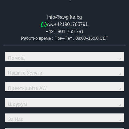
info@awgifts.bg
+421901765791
WA:
+421 901 765 791
Работно време : Пон–Пет , 08:00–16:00 CET
Помощ
Нашите Услуги
Преоткрийте AW
Шоурум
За Нас