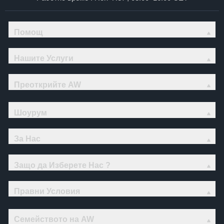
Помощ
Нашите Услуги
Преоткрийте AW
Шоурум
За Нас
Защо да Изберете Нас ?
Правни Условия
Семейството на AW