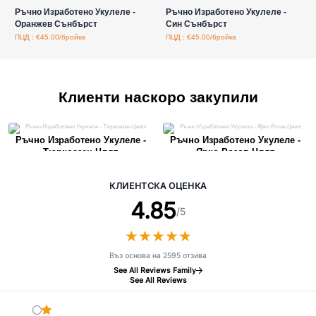
Ръчно Изработено Укулеле -
Ръчно Изработено Укулеле -
Оранжев Сънбърст
Син Сънбърст
ПЦД : €45.00/бройка
ПЦД : €45.00/бройка
Клиенти наскоро закупили
Ръчно Изработено Укулеле -
Ръчно Изработено Укулеле -
Тюркоазен Цвят
Ярко Розов Цвят
КЛИЕНТСКА ОЦЕНКА
4.85
/5
★
★
★
★
★
★
★
★
★
★
Въз основа на 2595 отзива
See All Reviews Family
See All Reviews