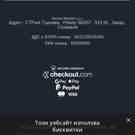
Ancient Wisdom s.r.o.
Адрес : CTPark Търнава , Prilohy 583/57 , 919 26 , Завар ,
Словакия
ДДС и ЕОРИ номер : SK2120525440
ЕИК номер : 50920600
×
Този уебсайт използва
Абонирайте се за бюлетина ни
бисквитки
Най-новите статии и новини – изпращани до вашата поща ,