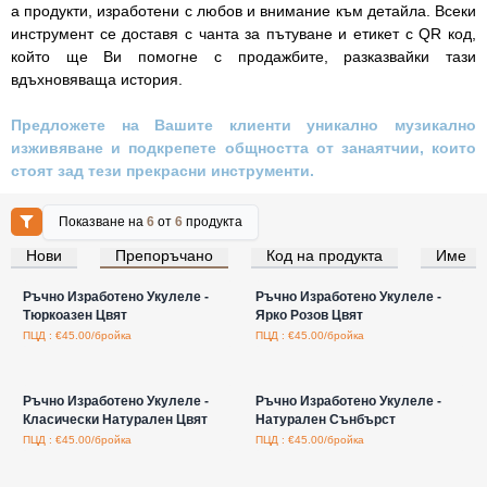
а продукти, изработени с любов и внимание към детайла. Всеки
инструмент се доставя с чанта за пътуване и етикет с QR код,
който ще Ви помогне с продажбите, разказвайки тази
вдъхновяваща история.
Предложете на Вашите клиенти уникално музикално
изживяване и подкрепете общността от занаятчии, които
стоят зад тези прекрасни инструменти.
Показване на
6
от
6
продукта
Нови
Препоръчано
Код на продукта
Име
Влезте за цени на едро
Влезте за цени на едро
Ръчно Изработено Укулеле -
Ръчно Изработено Укулеле -
Тюркоазен Цвят
Ярко Розов Цвят
ПЦД : €45.00/бройка
ПЦД : €45.00/бройка
Влезте за цени на едро
Влезте за цени на едро
Ръчно Изработено Укулеле -
Ръчно Изработено Укулеле -
Класически Натурален Цвят
Натурален Сънбърст
ПЦД : €45.00/бройка
ПЦД : €45.00/бройка
Влезте за цени на едро
Влезте за цени на едро