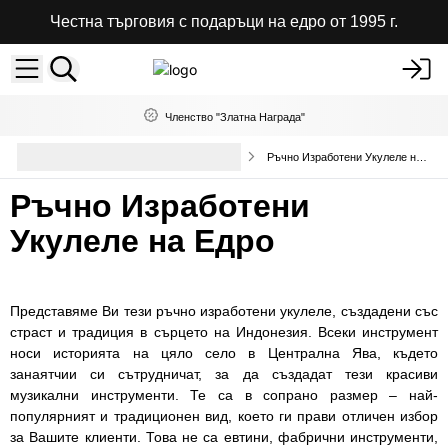
Честна търговия с подаръци на едро от 1995 г.
Членство "Златна Награда"
Колекция Ръчно Изработени
Ръчно Изработени Укулеле на Едро
Укулеле
Ръчно Изработени
Укулеле на Едро
Представяме Ви тези ръчно изработени укулеле, създадени със
страст и традиция в сърцето на Индонезия. Всеки инструмент
носи историята на цяло село в Централна Ява, където
занаятчии си сътрудничат, за да създадат тези красиви
музикални инструменти. Те са в сопрано размер – най-
популярният и традиционен вид, което ги прави отличен избор
за Вашите клиенти. Това не са евтини, фабрични инструменти,