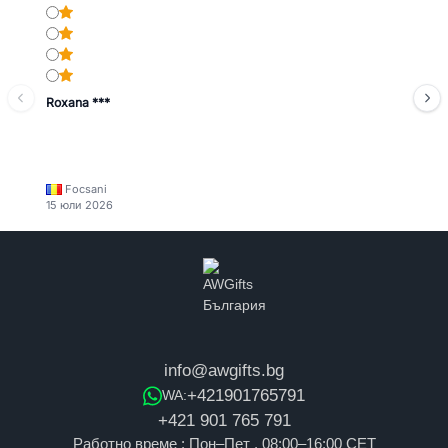
Roxana ***
Focsani
15 юли 2026
info@awgifts.bg
+421901765791
WA:
+421 901 765 791
Работно време : Пон–Пет , 08:00–16:00 CET