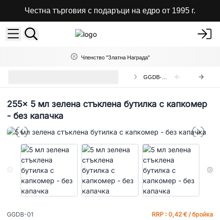
Честна търговия с подаръци на едро от 1995 г.
Членство "Златна Награда"
Зелени Стъклени Бутилки с
GGDB-01
Капкомер
255x
5 мл зелена стъклена бутилка с капкомер
- без капачка
GGDB-01
RRP : 0,42 € / бройка