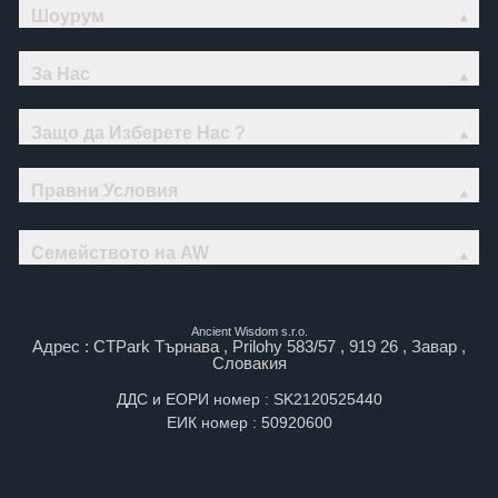
Шоурум
За Нас
Защо да Изберете Нас ?
Правни Условия
Семейството на AW
Ancient Wisdom s.r.o.
Адрес : CTPark Търнава , Prilohy 583/57 , 919 26 , Завар ,
Словакия
ДДС и ЕОРИ номер : SK2120525440
ЕИК номер : 50920600