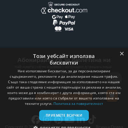
×
Този уебсайт използва
Абонирайте се за бюлетина ни
бисквитки
Най-новите статии и новини – изпращани до вашата поща ,
Ние използваме бисквитки, за да персонализираме
всяка седмица .
съдържанието, рекламите и да анализираме нашия трафик.
Също така споделяме информация за използването на нашия
Email address
сайт от ваша страна с нашите партньори за реклама и анализи,
които може да я комбинират с друга информация, която сте им
Абонирай се
предоставили или която са събрали от вашето използване на
техните услуги.
Политика за поверителност
ПРИЕМЕТЕ ВСИЧКИ
Copyright © 2017 - 2025 Ancient Wisdom s.r.o. . Всички Права