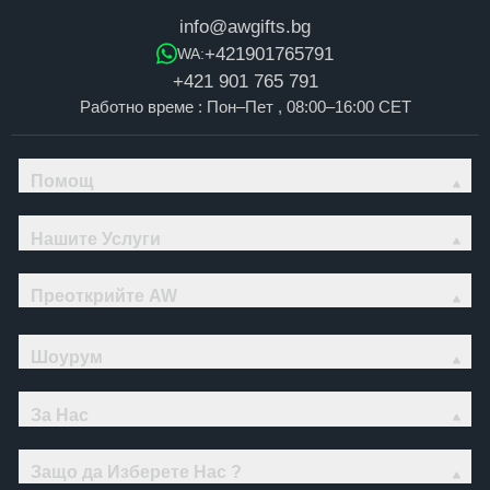
info@awgifts.bg
+421901765791
WA:
+421 901 765 791
Работно време : Пон–Пет , 08:00–16:00 CET
Помощ
Нашите Услуги
Преоткрийте AW
Шоурум
За Нас
Защо да Изберете Нас ?