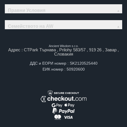
Правни Условия
Семейството на AW
Ancient Wisdom s.r.o.
Адрес : CTPark Търнава , Prilohy 583/57 , 919 26 , Завар ,
Словакия
ДДС и ЕОРИ номер : SK2120525440
ЕИК номер : 50920600