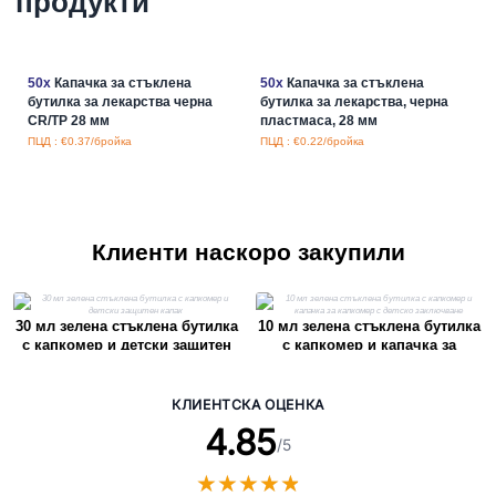
продукти
50x
Капачка за стъклена
50x
Капачка за стъклена
бутилка за лекарства черна
бутилка за лекарства, черна
CR/TP 28 мм
пластмаса, 28 мм
ПЦД : €0.37/бройка
ПЦД : €0.22/бройка
Клиенти наскоро закупили
30 мл зелена стъклена бутилка
10 мл зелена стъклена бутилка
с капкомер и детски защитен
с капкомер и капачка за
капак
капкомер с детско заключване
КЛИЕНТСКА ОЦЕНКА
4.85
/5
★
★
★
★
★
★
★
★
★
★