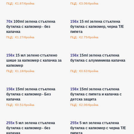
ПЦД : €1.87/бройка
ПЦД : €3.06/бройка
Влезте за цени на едро
Влезте за цени на едро
70x
100ml зелена стъклена
156x
15 ml зелена стъклена
бутилка с капкомер - без
бутилка с капкомер, черна T/E
капачка
пипета
ПЦД : €1.27/бройка
ПЦД : €2.75/бройка
Влезте за цени на едро
Влезте за цени на едро
156x
15 мл зелено стъклено
156x
15ml зелена стъклена
шише за капкомер с капачка за
бутилка с алуминиева капачка
капкомер
ПЦД : €1.18/бройка
ПЦД : €0.62/бройка
Влезте за цени на едро
Влезте за цени на едро
156x
15ml зелена стъклена
156x
15ml зелена стъклена
бутилка с капкомер - Без
бутилка с пипета и капачка с
капачка
детска защита
ПЦД : €0.51/бройка
ПЦД : €2.06/бройка
Влезте за цени на едро
Влезте за цени на едро
255x
5 мл зелена стъклена
255x
5 мл зелена стъклена
бутилка с капкомер - без
бутилка с капкомер с черна T/E
капачка
пипета