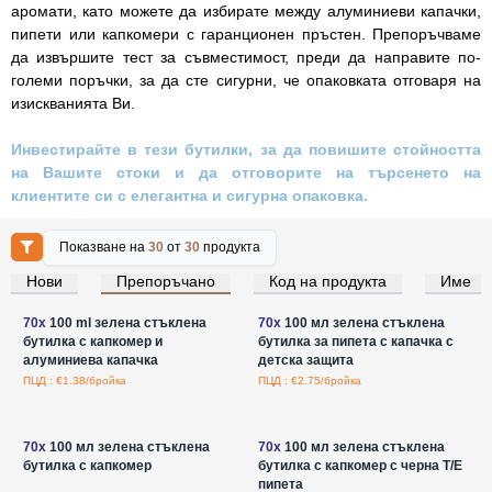
аромати, като можете да избирате между алуминиеви капачки,
пипети или капкомери с гаранционен пръстен. Препоръчваме
да извършите тест за съвместимост, преди да направите по-
големи поръчки, за да сте сигурни, че опаковката отговаря на
изискванията Ви.
Инвестирайте в тези бутилки, за да повишите стойността
на Вашите стоки и да отговорите на търсенето на
клиентите си с елегантна и сигурна опаковка.
Показване на
30
от
30
продукта
Нови
Препоръчано
Код на продукта
Име
Влезте за цени на едро
Влезте за цени на едро
70x
100 ml зелена стъклена
70x
100 мл зелена стъклена
бутилка с капкомер и
бутилка за пипета с капачка с
алуминиева капачка
детска защита
ПЦД : €1.38/бройка
ПЦД : €2.75/бройка
Влезте за цени на едро
Влезте за цени на едро
70x
100 мл зелена стъклена
70x
100 мл зелена стъклена
бутилка с капкомер
бутилка с капкомер с черна T/E
пипета