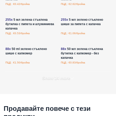
ПЦД : €0.42/бройка
ПЦД : €2.62/бройка
Влезте за цени на едро
Влезте за цени на едро
255x
5 мл зелена стъклена
255x
5 мл зелено стъклено
бутилка с пипета и алуминиева
шише за пипета с капачка
капачка
ПЦД : €0.53/бройка
ПЦД : €1.06/бройка
Влезте за цени на едро
Влезте за цени на едро
88x
50 ml зелено стъклено
88x
50 мл зелена стъклена
шише с капкомер
бутилка с капкомер - без
капачка
ПЦД : €1.50/бройка
ПЦД : €0.83/бройка
Show 14 more
Продавайте повече с тези