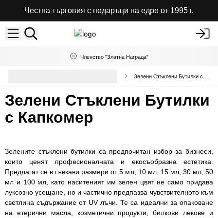
Честна търговия с подаръци на едро от 1995 г.
Членство "Златна Награда"
Стъклени и Пластмасови
Зелени Стъклени Бутилки с Капкомер
Опаковки на Едро
Зелени Стъклени Бутилки
с Капкомер
Зелените стъклени бутилки са предпочитан избор за бизнеси,
които ценят професионалната и екосъобразна естетика.
Предлагат се в гъвкави размери от 5 мл, 10 мл, 15 мл, 30 мл, 50
мл и 100 мл, като наситеният им зелен цвят не само придава
луксозно усещане, но и частично предпазва чувствителното към
светлина съдържание от UV лъчи. Те са идеални за опаковане
на етерични масла, козметични продукти, билкови лекове и