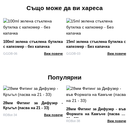
Също може да ви хареса
100ml зелена стъклена бутилка
15ml зелена стъклена бутилка с
с капкомер - без капачка
капкомер - Без капачка
GGDB-06
Виж повече
GGDB-03
Виж повече
Популярни
28мм Фитинг за Дифузер -
Кръгъл (пасва на 21 - 33)
28мм Фитинг за Дифузер - във
Формата на Камъче (пасва на
RDBot-34
Виж повече
21 - 33)
RDBot-38
Виж повече