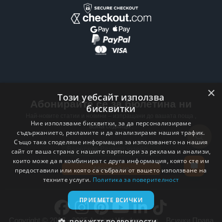
×
Този уебсайт използва
Абонирайте се за бюлетина ни
бисквитки
Най-новите статии и новини – изпращани до вашата поща ,
Ние използваме бисквитки, за да персонализираме
всяка седмица .
съдържанието, рекламите и да анализираме нашия трафик.
Също така споделяме информация за използването на нашия
Email address
сайт от ваша страна с нашите партньори за реклама и анализи,
които може да я комбинират с друга информация, която сте им
Абонирай се
предоставили или която са събрали от вашето използване на
техните услуги.
Политика за поверителност
ПРИЕМЕТЕ ВСИЧКИ
Copyright © 2017 - 2025 Ancient Wisdom s.r.o. . Всички Права