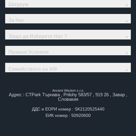
Шоурум
За Нас
Защо да Изберете Нас ?
Правни Условия
Семейството на AW
Ancient Wisdom s.r.o.
Адрес : CTPark Търнава , Prilohy 583/57 , 919 26 , Завар ,
Словакия
ДДС и ЕОРИ номер : SK2120525440
ЕИК номер : 50920600