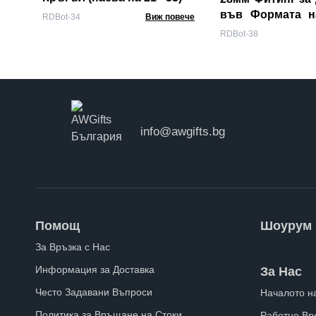
във Формата н
RDBot-34
Виж повече
(пасва на 21 - 33)
RDBot-38
info@awgifts.bg
Помощ
Шоурум
За Връзка с Нас
Информация за Доставка
За Нас
Често Задавани Въпроси
Началото н
Политика за Връщане на Стоки
Работно Вр