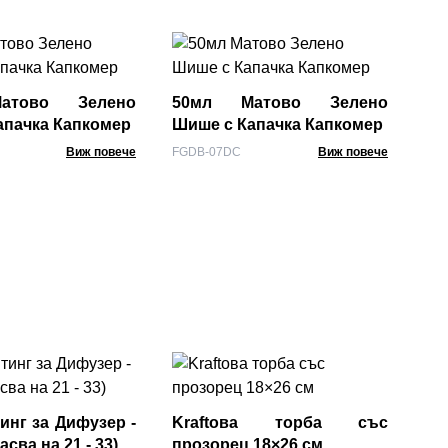
30
бу
атово Зелено
50мл Матово Зелено
BGD
апачка Капкомер
Шише с Капачка Капкомер
Виж повече
FGDB-07DC
Виж повече
Ку
Ет
инг за Дифузер -
Kraftова торба със
APB
сва на 21 - 33)
прозорец 18×26 см