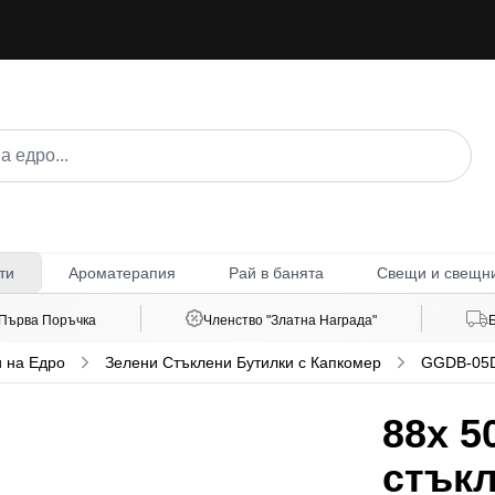
Ароматерапия
Рай в банята
Свещи и свещн
ти
 Първа Поръчка
Членство "Златна Награда"
 на Едро
Зелени Стъклени Бутилки с Капкомер
GGDB-05
88x
50
стък