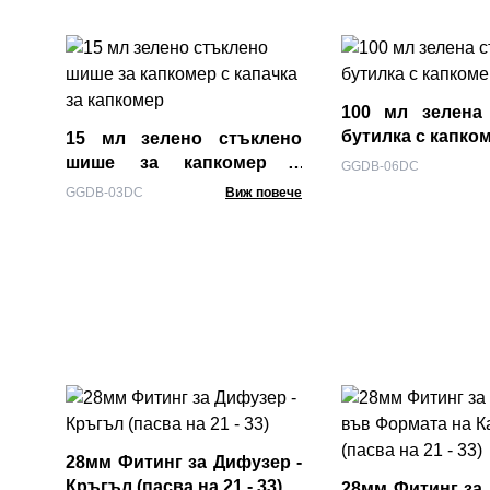
100 мл зелена
бутилка с капко
15 мл зелено стъклено
шише за капкомер с
GGDB-06DC
капачка за капкомер
GGDB-03DC
Виж повече
28мм Фитинг за Дифузер -
Кръгъл (пасва на 21 - 33)
28мм Фитинг за 