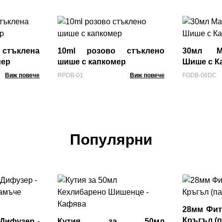
 стъклена
10ml розово стъклено
30мл М
мер
шише с капкомер
Шише с К
Виж повече
RPDB-01
Виж повече
FGDB-06DC
Популярни
28мм Фит
Кръгъл (па
Дифузер -
Кутия за 50мл