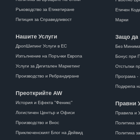
Ръководство за Етикетиране
Етичен Код
Петиция за Справедливост
Марки
Нашите Услуги
Защо да 
ДропШипинг Услуги в ЕС
Без Минима
Изпълнение на Поръчки Европа
Бонус при 
Услуги за Дигитален Маркетинг
Отстъпки п
Производство и Ребрандиране
Програма -
Подкрепа н
Преоткрийте AW
История и Ефекта "Феникс"
Правни 
Логистичен Център и Офиси
Правила и 
Производство и Внос
Политика за
Приключенският Блог на Дейвид
Политика з