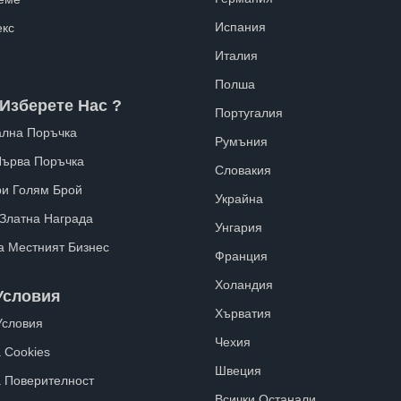
Испания
екс
Италия
Полша
Изберете Нас ?
Португалия
лна Поръчка
Румъния
Първа Поръчка
Словакия
ри Голям Брой
Украйна
 Златна Награда
Унгария
а Местният Бизнес
Франция
Холандия
Условия
Хърватия
Условия
Чехия
 Cookies
Швеция
а Поверителност
Всички Останали