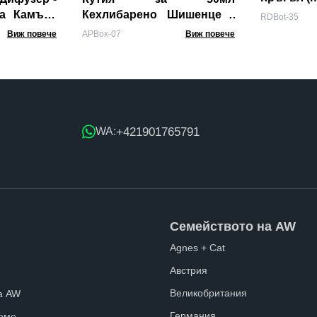
а Камъче
Кехлибарено Шишенце -
RDBot-35
Кафява
Виж повече
APBox-07
Виж повече
+421901765791
WA:
Семейството на AW
Agnes + Cat
Австрия
Великобритания
а AW
Германия
еме