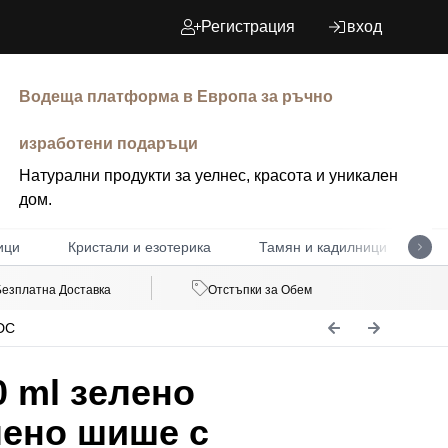
Регистрация
вход
Водеща платформа в Европа за ръчно
изработени подаръци
Натурални продукти за уелнес, красота и уникален
дом.
ици
Кристали и езотерика
Тамян и кадилници
Д
Безплатна Доставка
Отстъпки за Обем
DC
 ml зелено
лено шише с