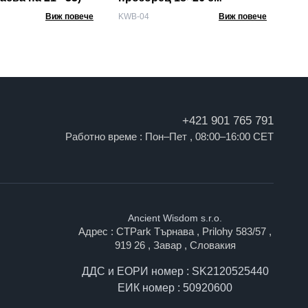
Виж повече
KWB-04
Виж повече
+421 901 765 791
Работно време : Пон–Пет , 08:00–16:00 CET
Ancient Wisdom s.r.o.
Адрес : CTPark Търнава , Prilohy 583/57 ,
919 26 , Завар , Словакия
ДДС и ЕОРИ номер : SK2120525440
ЕИК номер : 50920600