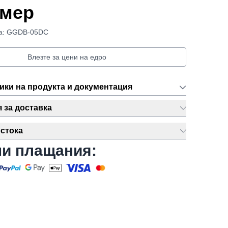
омер
та: GGDB-05DC
Влезте за цени на едро
ики на продукта и документация
за доставка
стока
ни плащания: