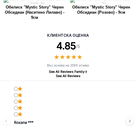
Обелиск "Mystic Story" Черен
Обелиск "Mystic Story" Черен
Обсидиан (Наситено Лилаво) -
Обсидиан (Розово) - 9см
9см
КЛИЕНТСКА ОЦЕНКА
4.85
/5
★
★
★
★
★
★
★
★
★
★
Въз основа на 2595 отзива
See All Reviews Family
See All Reviews
Roxana ***