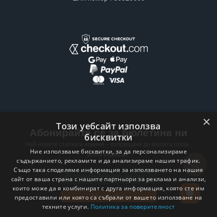
×
Този уебсайт използва
Абонирайте се за бюлетина ни
бисквитки
Най-новите статии и новини – изпращани до вашата поща ,
Ние използваме бисквитки, за да персонализираме
всяка седмица .
съдържанието, рекламите и да анализираме нашия трафик.
Също така споделяме информация за използването на нашия
Email address
сайт от ваша страна с нашите партньори за реклама и анализи,
които може да я комбинират с друга информация, която сте им
Абонирай се
предоставили или която са събрали от вашето използване на
техните услуги.
Политика за поверителност