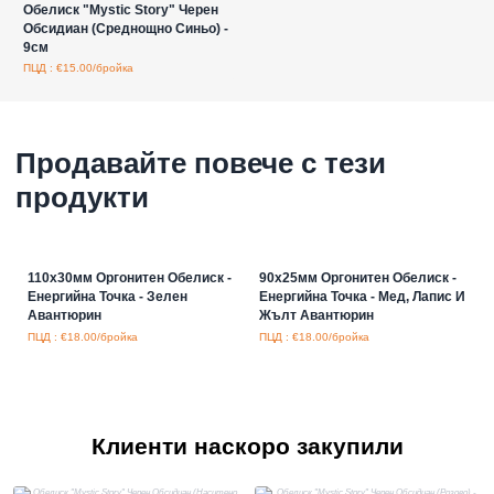
Обелиск "Mystic Story" Черен
Обсидиан (Среднощно Синьо) -
9см
ПЦД : €15.00/бройка
Продавайте повече с тези
продукти
110x30мм Оргонитен Обелиск -
90x25мм Оргонитен Обелиск -
Енергийна Точка - Зелен
Енергийна Точка - Мед, Лапис И
Авантюрин
Жълт Авантюрин
ПЦД : €18.00/бройка
ПЦД : €18.00/бройка
Клиенти наскоро закупили