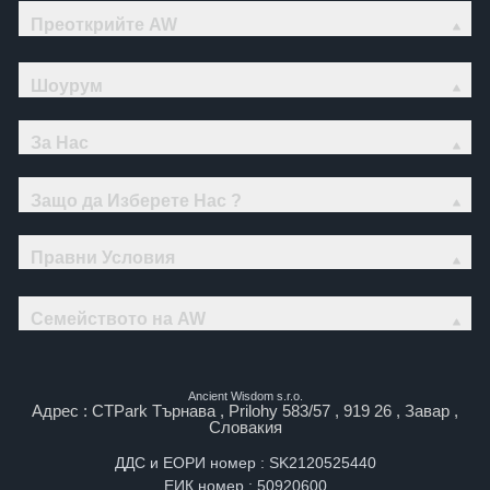
Преоткрийте AW
Шоурум
За Нас
Защо да Изберете Нас ?
Правни Условия
Семейството на AW
Ancient Wisdom s.r.o.
Адрес : CTPark Търнава , Prilohy 583/57 , 919 26 , Завар ,
Словакия
ДДС и ЕОРИ номер : SK2120525440
ЕИК номер : 50920600