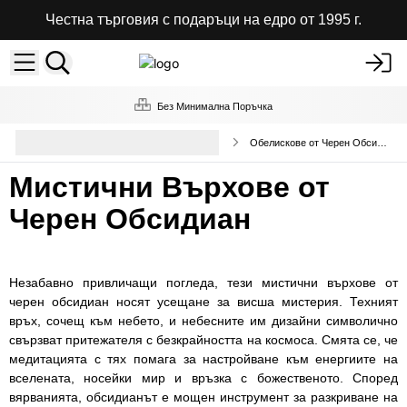
Честна търговия с подаръци на едро от 1995 г.
Без Минимална Поръчка
Кристални върхове и сфери на
Обелискове от Черен Обсидиан
едро
Мистични Върхове от
Черен Обсидиан
Незабавно привличащи погледа, тези мистични върхове от
черен обсидиан носят усещане за висша мистерия. Техният
връх, сочещ към небето, и небесните им дизайни символично
свързват притежателя с безкрайността на космоса. Смята се, че
медитацията с тях помага за настройване към енергиите на
вселената, носейки мир и връзка с божественото. Според
вярванията, обсидианът е мощен инструмент за разкриване на