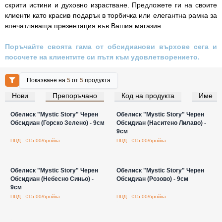
скрити истини и духовно израстване. Предложете ги на своите
клиенти като красив подарък в торбичка или елегантна рамка за
впечатляваща презентация във Вашия магазин.
Поръчайте своята гама от обсидианови върхове сега и
посочете на клиентите си пътя към удовлетворението.
Показване на
5
от
5
продукта
Нови
Препоръчано
Код на продукта
Име
Влезте за цени на едро
Влезте за цени на едро
Обелиск "Mystic Story" Черен
Обелиск "Mystic Story" Черен
Обсидиан (Горско Зелено) - 9см
Обсидиан (Наситено Лилаво) -
9см
ПЦД : €15.00/бройка
ПЦД : €15.00/бройка
Влезте за цени на едро
Влезте за цени на едро
Обелиск "Mystic Story" Черен
Обелиск "Mystic Story" Черен
Обсидиан (Небесно Синьо) -
Обсидиан (Розово) - 9см
9см
ПЦД : €15.00/бройка
ПЦД : €15.00/бройка
Влезте за цени на едро