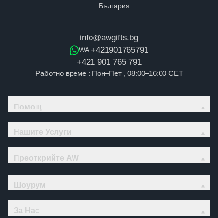
info@awgifts.bg
+421901765791
WA:
+421 901 765 791
Работно време : Пон–Пет , 08:00–16:00 CET
Помощ
Нашите Услуги
Преоткрийте AW
Шоурум
За Нас