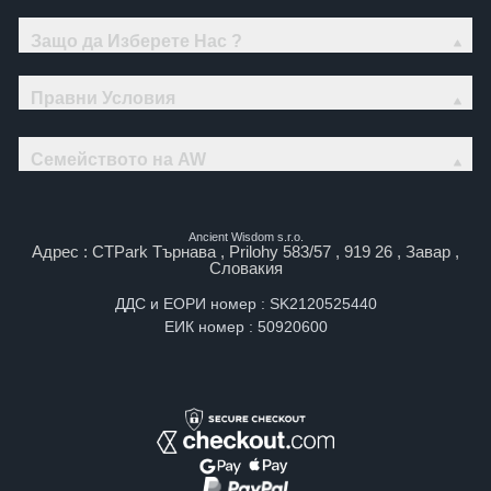
Защо да Изберете Нас ?
Правни Условия
Семейството на AW
Ancient Wisdom s.r.o.
Адрес : CTPark Търнава , Prilohy 583/57 , 919 26 , Завар ,
Словакия
ДДС и ЕОРИ номер : SK2120525440
ЕИК номер : 50920600