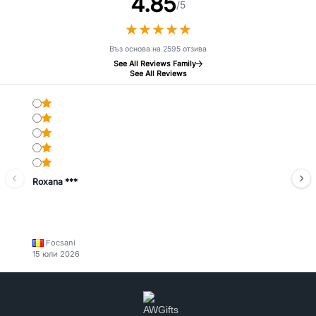
4.85
/5
★
★
★
★
★
★
★
★
★
★
Въз основа на 2595 отзива
See All Reviews Family
See All Reviews
Roxana ***
Focsani
15 юли 2026