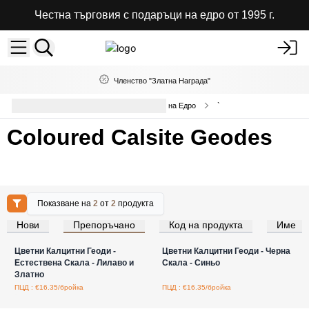
Честна търговия с подаръци на едро от 1995 г.
Членство "Златна Награда"
Естествени Кристали и Минерали на Едро
`
Coloured Calsite Geodes
Показване на
2
от
2
продукта
Нови
Препоръчано
Код на продукта
Име
Влезте за цени на едро
Влезте за цени на едро
Цветни Калцитни Геоди -
Цветни Калцитни Геоди - Черна
Естествена Скала - Лилаво и
Скала - Синьо
Златно
ПЦД : €16.35/бройка
ПЦД : €16.35/бройка