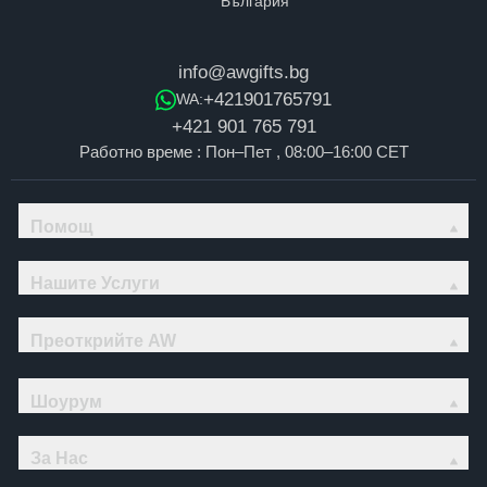
info@awgifts.bg
+421901765791
WA:
+421 901 765 791
Работно време : Пон–Пет , 08:00–16:00 CET
Помощ
Нашите Услуги
Преоткрийте AW
Шоурум
За Нас