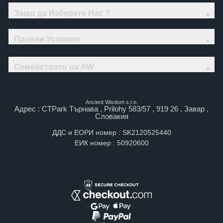
Защо да Изберете Нас ?
Правни Условия
Семейството на AW
Ancient Wisdom s.r.o.
Адрес : CTPark Търнава , Prilohy 583/57 , 919 26 , Завар ,
Словакия
ДДС и ЕОРИ номер : SK2120525440
ЕИК номер : 50920600