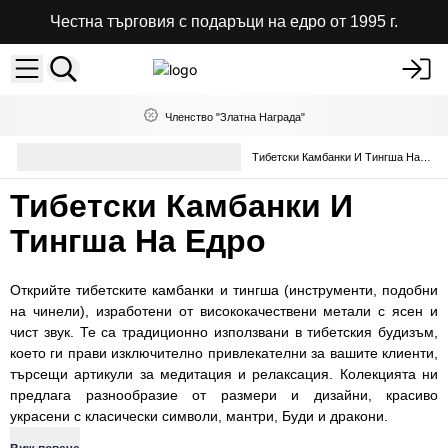
Честна търговия с подаръци на едро от 1995 г.
Членство "Златна Награда"
Кристали и езотерични
Тибетски Камбанки И Тингша На Едро
подаръци
Тибетски Камбанки И
Тингша На Едро
Открийте тибетските камбанки и тингша (инструменти, подобни
на чинели), изработени от висококачествени метали с ясен и
чист звук. Те са традиционно използвани в тибетския будизъм,
което ги прави изключително привлекателни за вашите клиенти,
търсещи артикули за медитация и релаксация. Колекцията ни
предлага разнообразие от размери и дизайни, красиво
украсени с класически символи, мантри, Буди и дракони.