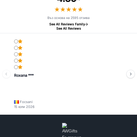
★
★
★
★
★
★
★
★
★
★
Въз основа на 2595 отзива
See All Reviews Family
See All Reviews
Roxana ***
Focsani
15 юли 2026