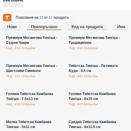
Виж повече
Показване на
11
от
11
продукта
Нови
Препоръчано
Код на продукта
Име
Влезте за цени на едро
Влезте за цени на едро
Премиум Месингова Тингша -
Премиум Месингова Тингша -
Седем Чакри
Традиционна
ПЦД : €36.20/бройка
ПЦД : €46.20/бройка
Влезте за цени на едро
Влезте за цени на едро
Премиум Месингова Тингша -
Тибетска Тингша - Петимата
Щастливи Символи
Буди - 9.5 см
ПЦД : €23.70/бройка
ПЦД : €43.20/бройка
Влезте за цени на едро
Влезте за цени на едро
Голяма Тибетска Камбанка
Голяма Тибетска Камбанка
Тингша - 7.5x13 см
Тингша - 8x15 см
ПЦД : €19.20/бройка
ПЦД : €23.40/бройка
Влезте за цени на едро
Влезте за цени на едро
Малка Тибетска Камбанка
Средна Тибетска Камбанка
Тингша - 5x11 см
Тингша - 6x11.5 см