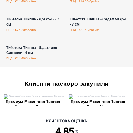
ПЦД : €14.40/бройка
ПЦД : €16.80/бройка
Влезте за цени на едро
Влезте за цени на едро
Тибетска Тингша - Дракон - 7.4
Тибетска Тингша - Седем Чакри
см
- 7 см
ПЦД : €25.20/бройка
ПЦД : €21.60/бройка
Влезте за цени на едро
Тибетска Тингша - Щастливи
Символи - 6 см
ПЦД : €14.40/бройка
Клиенти наскоро закупили
Премиум Месингова Тингша -
Премиум Месингова Тингша -
Щастливи Символи
Седем Чакри
КЛИЕНТСКА ОЦЕНКА
4.85
/5