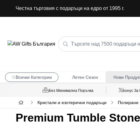
Честна търговия с подаръци на едро от 1995 г.
Всички Категории
Летен Сезон
Нови Продук
Без Минимална Поръчка
Бонус За
Кристали и езотерични подаръци
Полирани 
Premium Tumble Stone