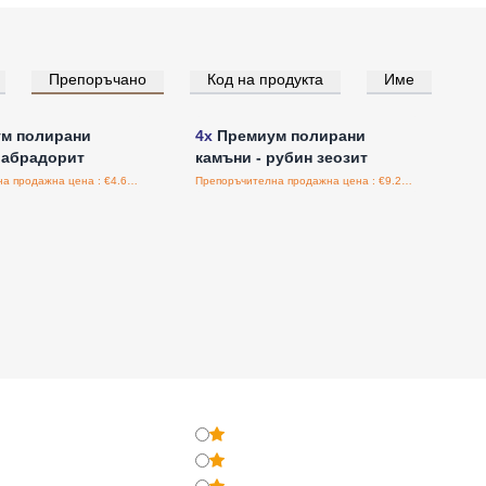
Препоръчано
Код на продукта
Име
е за цени на едро
Влезте за цени на едро
м полирани
4x
Премиум полирани
лабрадорит
камъни - рубин зеозит
Препоръчителна продажна цена : €4.65/бройка
Препоръчителна продажна цена : €9.24/бройка