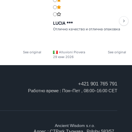
LUCIA ***
Отлично качество и отлична опаковка
See original
Alluvioni Piovera
See original
29 юни 2026
+421 901 765 791
Работно време : Пон–Пет , 08:00–16:00 CET
Ancient Wisdom s.r.o.
Адрес : CTPark Търнава , Prilohy 583/57 ,