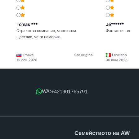
Tomas ***
Je******
Страхотна компания, много съм
Фантастично
щастлив, че ги намерих.
Trnava
See original
Lanciano
15 юли 2026
30 юни 2026
+421901765791
WA:
Семейството на AW