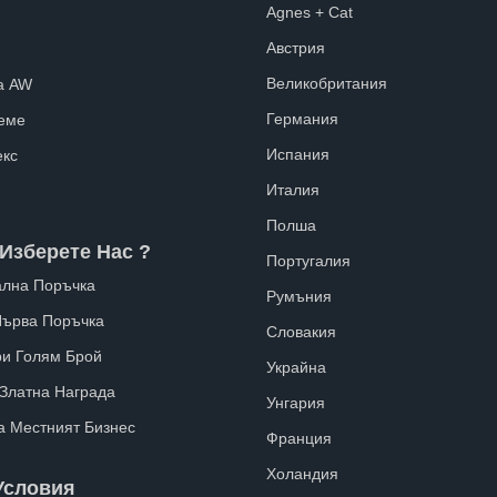
Agnes + Cat
Австрия
Великобритания
а AW
Германия
еме
Испания
екс
Италия
Полша
Изберете Нас ?
Португалия
лна Поръчка
Румъния
Първа Поръчка
Словакия
ри Голям Брой
Украйна
 Златна Награда
Унгария
а Местният Бизнес
Франция
Холандия
Условия