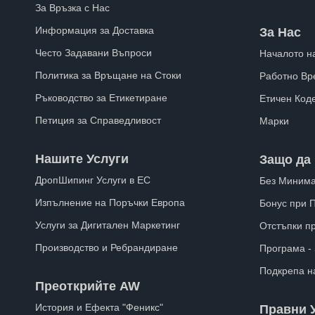
За Връзка с Нас
Информация за Доставка
За Нас
Често Задавани Въпроси
Началото н
Политика за Връщане на Стоки
Работно Вр
Ръководство за Етикетиране
Етичен Код
Петиция за Справедливост
Марки
Нашите Услуги
Защо да 
ДропШипинг Услуги в ЕС
Без Минима
Изпълнение на Поръчки Европа
Бонус при 
Услуги за Дигитален Маркетинг
Отстъпки п
Производство и Ребрандиране
Програма -
Подкрепа н
Преоткрийте AW
История и Ефекта "Феникс"
Правни 