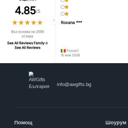
4.85
/5
★
★
★
★
★
★
★
★
★
★
Roxana ***
Въз основа на 2595
отзива
See All Reviews Family
See All Reviews
Focsani
15 юли 2026
info@awgifts.bg
Помощ
Шоурум