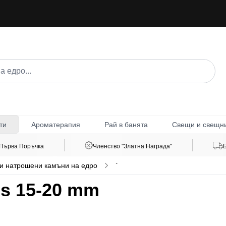
Ароматерапия
Рай в банята
Свещи и свещн
ти
 Първа Поръчка
Членство "Златна Награда"
и натрошени камъни на едро
`
s 15-20 mm