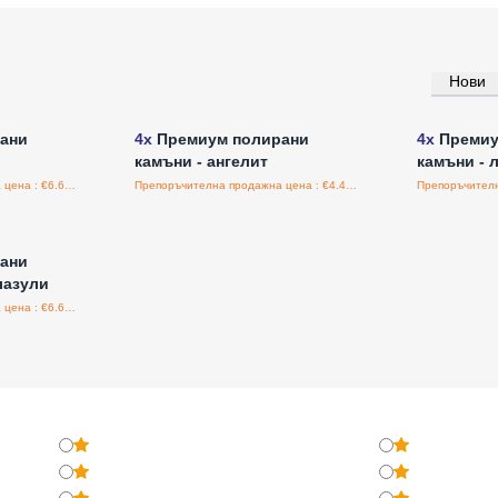
Нови
а едро
Влезте за цени на едро
Влезт
ани
4x
Премиум полирани
4x
Премиу
камъни - ангелит
камъни - 
Препоръчителна продажна цена : €6.60/бройка
Препоръчителна продажна цена : €4.47/бройка
а едро
ани
лазули
Препоръчителна продажна цена : €6.60/бройка