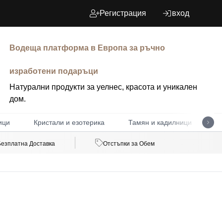
Регистрация
вход
Водеща платформа в Европа за ръчно
изработени подаръци
Натурални продукти за уелнес, красота и уникален
дом.
ици
Кристали и езотерика
Тамян и кадилници
Д
Безплатна Доставка
Отстъпки за Обем