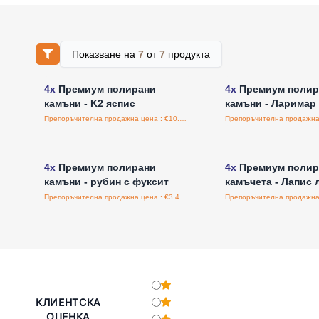
Показване на
7
от
7
продукта
Влезте за цени на едро
Влезте за цени н
4x
Премиум полирани
4x
Премиум полир
камъни - K2 яспис
камъни - Ларимар
Препоръчителна продажна цена : €10.47/бройка
Влезте за цени на едро
Влезте за цени н
4x
Премиум полирани
4x
Премиум полир
камъни - рубин с фуксит
камъчета - Лапис 
Препоръчителна продажна цена : €3.49/бройка
КЛИЕНТСКА
ОЦЕНКА