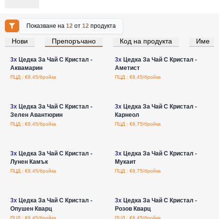
Показване на
12
от
12
продукта
Нови
Препоръчано
Код на продукта
Име
Влезте за цени на едро
Влезте за цени на едро
3x
Цедка За Чай С Кристал -
3x
Цедка За Чай С Кристал -
Аквамарин
Аметист
ПЦД : €8.45/бройка
ПЦД : €8.45/бройка
Влезте за цени на едро
Влезте за цени на едро
3x
Цедка За Чай С Кристал -
3x
Цедка За Чай С Кристал -
Зелен Авантюрин
Карнеол
ПЦД : €8.45/бройка
ПЦД : €6.75/бройка
Влезте за цени на едро
Влезте за цени на едро
3x
Цедка За Чай С Кристал -
3x
Цедка За Чай С Кристал -
Лунен Камък
Мукаит
ПЦД : €8.45/бройка
ПЦД : €6.75/бройка
Влезте за цени на едро
Влезте за цени на едро
3x
Цедка За Чай С Кристал -
3x
Цедка За Чай С Кристал -
Опушен Кварц
Розов Кварц
ПЦД : €8.45/бройка
ПЦД : €8.45/бройка