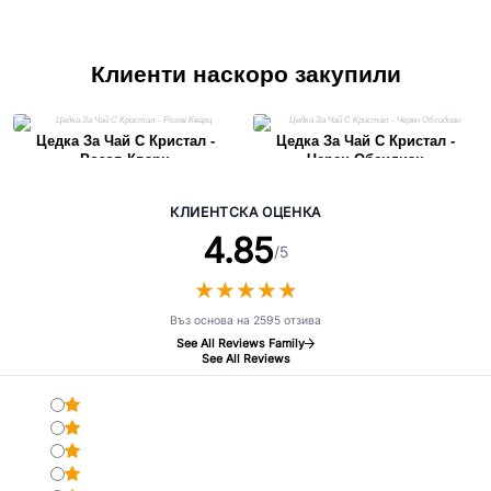
Клиенти наскоро закупили
Цедка За Чай С Кристал -
Цедка За Чай С Кристал -
Розов Кварц
Черен Обсидиан
КЛИЕНТСКА ОЦЕНКА
4.85
/5
★
★
★
★
★
★
★
★
★
★
Въз основа на 2595 отзива
See All Reviews Family
See All Reviews