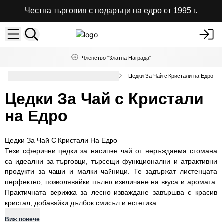
Честна търговия с подаръци на едро от 1995 г.
Членство "Златна Награда"
Бутилки и цедки за чай на едро
Цедки За Чай с Кристали на Едро
Цедки За Чай с Кристали
на Едро
Цедки За Чай С Кристали На Едро
Тези сферични цедки за насипен чай от неръждаема стомана
са идеални за търговци, търсещи функционални и атрактивни
продукти за чаши и малки чайници. Те задържат листенцата
перфектно, позволявайки пълно извличане на вкуса и аромата.
Практичната верижка за лесно изваждане завършва с красив
кристал, добавяйки дълбок смисъл и естетика.
Виж повече