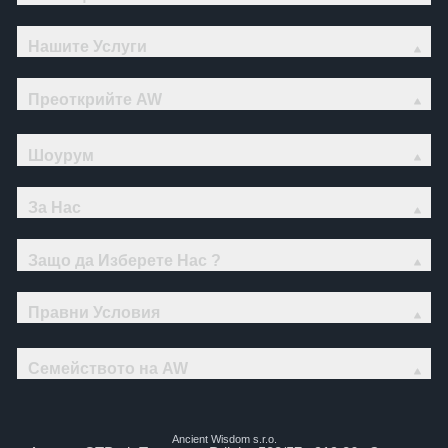
Нашите Услуги
Преоткрийте AW
Шоурум
За Нас
Защо да Изберете Нас ?
Правни Условия
Семейството на AW
Ancient Wisdom s.r.o.