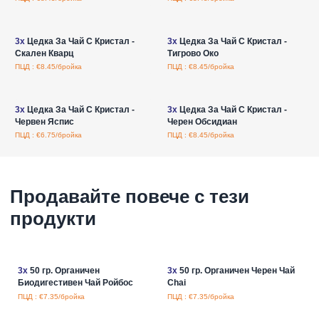
Влезте за цени на едро
Влезте за цени на едро
3x
Цедка За Чай С Кристал -
3x
Цедка За Чай С Кристал -
Скален Кварц
Тигрово Око
ПЦД : €8.45/бройка
ПЦД : €8.45/бройка
Влезте за цени на едро
Влезте за цени на едро
3x
Цедка За Чай С Кристал -
3x
Цедка За Чай С Кристал -
Червен Яспис
Черен Обсидиан
ПЦД : €6.75/бройка
ПЦД : €8.45/бройка
Продавайте повече с тези
продукти
3x
50 гр. Органичен
3x
50 гр. Органичен Черен Чай
Биодигестивен Чай Ройбос
Chai
ПЦД : €7.35/бройка
ПЦД : €7.35/бройка