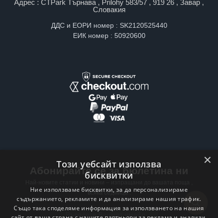
Адрес : CTPark Търнава , Prilohy 583/57 , 919 26 , Завар ,
Словакия
ДДС и ЕОРИ номер : SK2120525440
ЕИК номер : 50920600
×
Този уебсайт използва
Абонирайте се за бюлетина ни
бисквитки
Най-новите статии и новини – изпращани до вашата поща ,
Ние използваме бисквитки, за да персонализираме
всяка седмица .
съдържанието, рекламите и да анализираме нашия трафик.
Също така споделяме информация за използването на нашия
Email address
сайт от ваша страна с нашите партньори за реклама и анализи,