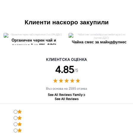
Клиенти наскоро закупили
Органичен черен чай и
Чайна смес за майндфулнес
портокал 1 кг (0% ДДС)
медитация 1 кг (нулево ДДС)
КЛИЕНТСКА ОЦЕНКА
4.85
/5
★
★
★
★
★
★
★
★
★
★
Въз основа на 2595 отзива
See All Reviews Family
See All Reviews