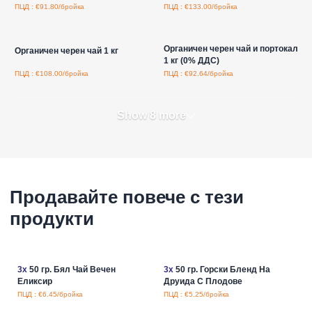
ПЦД : €91.80/бройка
ПЦД : €133.00/бройка
Влезте за цени на едро
Влезте за цени на едро
Органичен черен чай и портокал
Органичен черен чай 1 кг
1 кг (0% ДДС)
ПЦД : €108.00/бройка
ПЦД : €92.64/бройка
Show 8 more
Продавайте повече с тези
продукти
3x
50 гр. Бял Чай Вечен
3x
50 гр. Горски Бленд На
Еликсир
Друида С Плодове
ПЦД : €6.45/бройка
ПЦД : €5.25/бройка