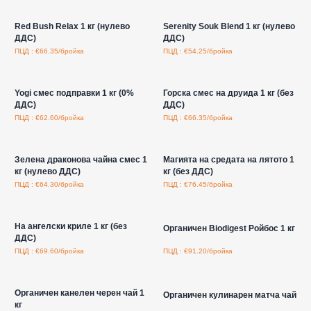
Влезте за цени на едро
Влезте за цени на едро
Red Bush Relax 1 кг (нулево
Serenity Souk Blend 1 кг (нулево
ДДС)
ДДС)
ПЦД : €66.35/бройка
ПЦД : €54.25/бройка
Влезте за цени на едро
Влезте за цени на едро
Yogi смес подправки 1 кг (0%
Горска смес на друида 1 кг (без
ДДС)
ДДС)
ПЦД : €62.60/бройка
ПЦД : €66.35/бройка
Влезте за цени на едро
Влезте за цени на едро
Зелена драконова чайна смес 1
Магията на средата на лятото 1
кг (нулево ДДС)
кг (без ДДС)
ПЦД : €64.30/бройка
ПЦД : €76.45/бройка
Влезте за цени на едро
Влезте за цени на едро
На ангелски криле 1 кг (без
Органичен Biodigest Ройбос 1 кг
ДДС)
ПЦД : €69.60/бройка
ПЦД : €91.20/бройка
Влезте за цени на едро
Влезте за цени на едро
Органичен канелен черен чай 1
Органичен кулинарен матча чай
кг