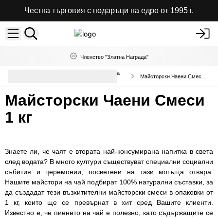
Честна търговия с подаръци на едро от 1995 г.
Членство "Златна Награда"
Висококачествени чаени смеси на
Майсторски Чаени Смеси 1 кг
едро
Майсторски Чаени Смеси
1 кг
Знаете ли, че чаят е втората най-консумирана напитка в света
след водата? В много култури съществуват специални социални
събития и церемонии, посветени на тази могъща отвара.
Нашите майстори на чай подбират 100% натурални съставки, за
да създадат тези възхитителни майсторски смеси в опаковки от
1 кг, които ще се превърнат в хит сред Вашите клиенти.
Известно е, че пиенето на чай е полезно, като съдържащите се