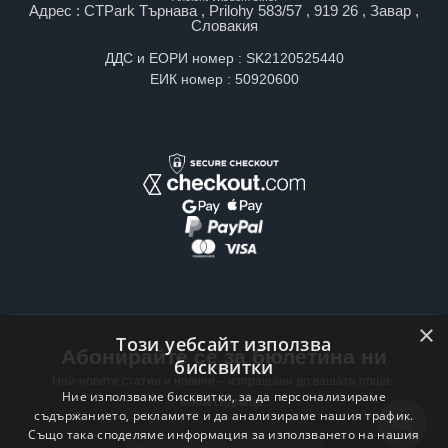
Адрес : CTPark Търнава , Prilohy 583/57 , 919 26 , Завар ,
Словакия
ДДС и ЕОРИ номер : SK2120525440
ЕИК номер : 50920600
×
Този уебсайт използва
Абонирайте се за бюлетина ни
бисквитки
Най-новите статии и новини – изпращани до вашата поща ,
Ние използваме бисквитки, за да персонализираме
всяка седмица .
съдържанието, рекламите и да анализираме нашия трафик.
Също така споделяме информация за използването на нашия
Email address