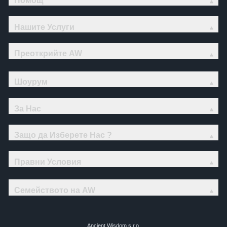
Помощ
Нашите Услуги
Преоткрийте AW
Шоурум
За Нас
Защо да Изберете Нас ?
Правни Условия
Семейството на AW
Ancient Wisdom s.r.o.