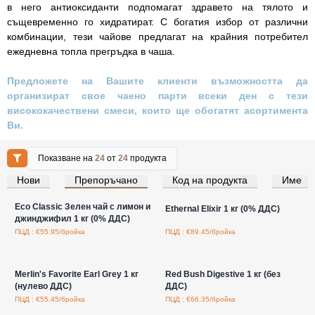
в него антиоксиданти подпомагат здравето на тялото и
същевременно го хидратират. С богатия избор от различни
комбинации, тези чайове предлагат на крайния потребител
ежедневна топла прегръдка в чаша.
Предложете на Вашите клиенти възможността да
организират свое чаено парти всеки ден с тези
висококачествени смеси, които ще обогатят асортимента
Ви.
Показване на
24
от
24
продукта
Нови
Препоръчано
Код на продукта
Име
Влезте за цени на едро
Влезте за цени на едро
Eco Classic Зелен чай с лимон и
Ethernal Elixir 1 кг (0% ДДС)
джинджифил 1 кг (0% ДДС)
ПЦД : €55.95/бройка
ПЦД : €89.45/бройка
Влезте за цени на едро
Влезте за цени на едро
Merlin's Favorite Earl Grey 1 кг
Red Bush Digestive 1 кг (без
(нулево ДДС)
ДДС)
ПЦД : €55.45/бройка
ПЦД : €66.35/бройка