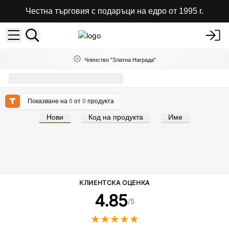
Честна търговия с подаръци на едро от 1995 г.
Членство "Златна Награда"
Дървена изложбена мебел
Показване на
0
от
0
продукта
Нови
Код на продукта
Име
КЛИЕНТСКА ОЦЕНКА
4.85
/5
★
★
★
★
★
★
★
★
★
★