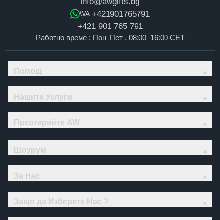
info@awgifts.bg
+421901765791
WA:
+421 901 765 791
Работно време : Пон–Пет , 08:00–16:00 CET
Помощ
Нашите Услуги
Преоткрийте AW
Шоурум
За Нас
Защо да Изберете Нас ?