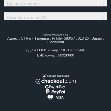
Правни Условия
Семейството на AW
Ancient Wisdom s.r.o.
Адрес : CTPark Търнава , Prilohy 583/57 , 919 26 , Завар ,
Словакия
ДДС и ЕОРИ номер : SK2120525440
ЕИК номер : 50920600