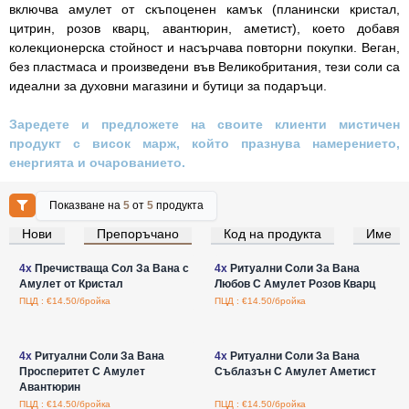
включва амулет от скъпоценен камък (планински кристал,
цитрин, розов кварц, авантюрин, аметист), което добавя
колекционерска стойност и насърчава повторни покупки. Веган,
без пластмаса и произведени във Великобритания, тези соли са
идеални за духовни магазини и бутици за подаръци.
Заредете и предложете на своите клиенти мистичен
продукт с висок марж, който празнува намерението,
енергията и очарованието.
Показване на
5
от
5
продукта
Нови
Препоръчано
Код на продукта
Име
Влезте за цени на едро
Влезте за цени на едро
4x
Пречистваща Сол За Вана с
4x
Ритуални Соли За Вана
Амулет от Кристал
Любов С Амулет Розов Кварц
ПЦД : €14.50/бройка
ПЦД : €14.50/бройка
Влезте за цени на едро
Влезте за цени на едро
4x
Ритуални Соли За Вана
4x
Ритуални Соли За Вана
Просперитет С Амулет
Съблазън С Амулет Аметист
Авантюрин
ПЦД : €14.50/бройка
ПЦД : €14.50/бройка