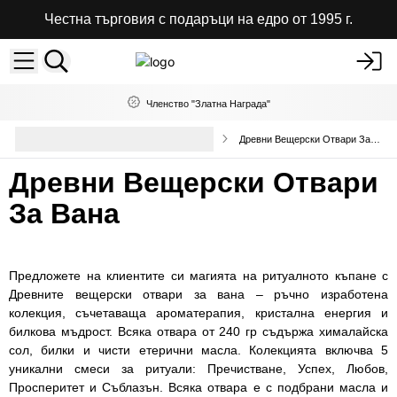
Честна търговия с подаръци на едро от 1995 г.
Членство "Златна Награда"
Терапевтични Соли за Вана и
Древни Вещерски Отвари За Бана
Смеси
Древни Вещерски Отвари
За Вана
Предложете на клиентите си магията на ритуалното къпане с
Древните вещерски отвари за вана – ръчно изработена
колекция, съчетаваща ароматерапия, кристална енергия и
билкова мъдрост. Всяка отвара от 240 гр съдържа хималайска
сол, билки и чисти етерични масла. Колекцията включва 5
уникални смеси за ритуали: Пречистване, Успех, Любов,
Просперитет и Съблазън. Всяка отвара е с подбрани масла и