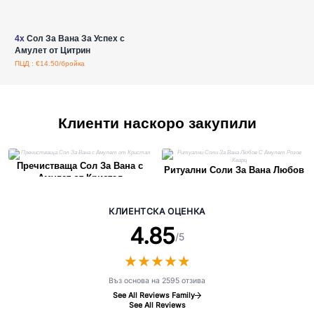
Влезте за цени на едро
4x
Сол За Вана За Успех с
Амулет от Цитрин
ПЦД : €14.50/бройка
Клиенти наскоро закупили
Пречистваща Сол За Вана с
Ритуални Соли За Вана Любов
Амулет от Кристал
С Амулет Розов Кварц
КЛИЕНТСКА ОЦЕНКА
4.85
/5
★
★
★
★
★
★
★
★
★
★
Въз основа на 2595 отзива
See All Reviews Family
See All Reviews