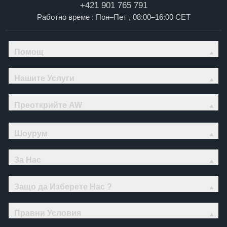
+421 901 765 791
Работно време : Пон–Пет , 08:00–16:00 CET
Помощ
Нашите Услуги
Преоткрийте AW
Шоурум
За Нас
Защо да Изберете Нас ?
Правни Условия