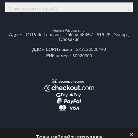
Семейството на AW
Ancient Wisdom s.r.o.
Адрес : CTPark Търнава , Prilohy 583/57 , 919 26 , Завар ,
Словакия
ДДС и ЕОРИ номер : SK2120525440
ЕИК номер : 50920600
×
Този уебсайт използва