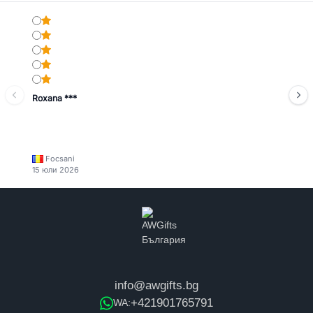
Roxana ***
Focsani
15 юли 2026
info@awgifts.bg
+421901765791
WA: