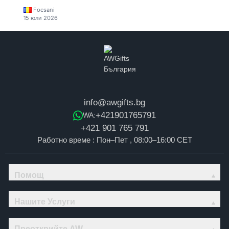
Focsani
15 юли 2026
info@awgifts.bg
+421901765791
WA:
+421 901 765 791
Работно време : Пон–Пет , 08:00–16:00 CET
Помощ
Нашите Услуги
Преоткрийте AW