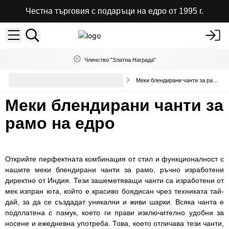
Честна търговия с подаръци на едро от 1995 г.
Членство "Златна Награда"
Висококачествени чанти и
Меки блендирани чанти за рамо на едро
раници на едро
Меки блендирани чанти за
рамо на едро
Открийте перфектната комбинация от стил и функционалност с
нашите меки блендирани чанти за рамо, ръчно изработени
директно от Индия. Тези зашеметяващи чанти са изработени от
мек изпран юта, който е красиво боядисан чрез техниката тай-
дай, за да се създадат уникални и живи шарки. Всяка чанта е
подплатена с памук, което ги прави изключително удобни за
носене и ежедневна употреба. Това, което отличава тези чанти,