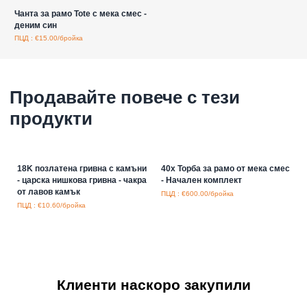
Чанта за рамо Tote с мека смес -
деним син
ПЦД : €15.00/бройка
Продавайте повече с тези
продукти
18K позлатена гривна с камъни
40x Торба за рамо от мека смес
- царска нишкова гривна - чакра
- Начален комплект
от лавов камък
ПЦД : €600.00/бройка
ПЦД : €10.60/бройка
Клиенти наскоро закупили