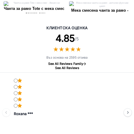
Чанта за рамо Tote с мека смес
Мека смесена чанта за рамо -
- деним син
античен фуксиев цвят
КЛИЕНТСКА ОЦЕНКА
4.85
/5
★
★
★
★
★
★
★
★
★
★
Въз основа на 2595 отзива
See All Reviews Family
See All Reviews
Roxana ***