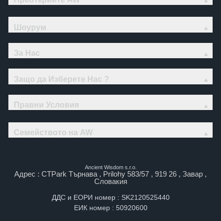
Шоурум
За Нас
Защо да Изберете Нас ?
Правни Условия
Семейството на AW
Ancient Wisdom s.r.o.
Адрес : CTPark Търнава , Prilohy 583/57 , 919 26 , Завар ,
Словакия
ДДС и ЕОРИ номер : SK2120525440
ЕИК номер : 50920600