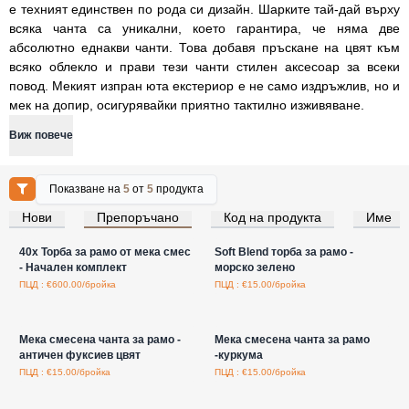
е техният единствен по рода си дизайн. Шарките тай-дай върху
всяка чанта са уникални, което гарантира, че няма две
абсолютно еднакви чанти. Това добавя пръскане на цвят към
всяко облекло и прави тези чанти стилен аксесоар за всеки
повод. Мекият изпран юта екстериор е не само издръжлив, но и
мек на допир, осигурявайки приятно тактилно изживяване.
Виж повече
Показване на
5
от
5
продукта
Нови
Препоръчано
Код на продукта
Име
Влезте за цени на едро
Влезте за цени на едро
40x Торба за рамо от мека смес
Soft Blend торба за рамо -
- Начален комплект
морско зелено
ПЦД : €600.00/бройка
ПЦД : €15.00/бройка
Влезте за цени на едро
Влезте за цени на едро
Мека смесена чанта за рамо -
Мека смесена чанта за рамо
античен фуксиев цвят
-куркума
ПЦД : €15.00/бройка
ПЦД : €15.00/бройка
Влезте за цени на едро