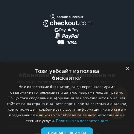
×
Този уебсайт използва
Абонирайте се за бюлетина ни
бисквитки
Най-новите статии и новини – изпращани до вашата поща ,
Ние използваме бисквитки, за да персонализираме
всяка седмица .
съдържанието, рекламите и да анализираме нашия трафик.
Също така споделяме информация за използването на нашия
Email address
сайт от ваша страна с нашите партньори за реклама и анализи,
които може да я комбинират с друга информация, която сте им
Абонирай се
предоставили или която са събрали от вашето използване на
техните услуги.
Политика за поверителност
ПРИЕМЕТЕ ВСИЧКИ