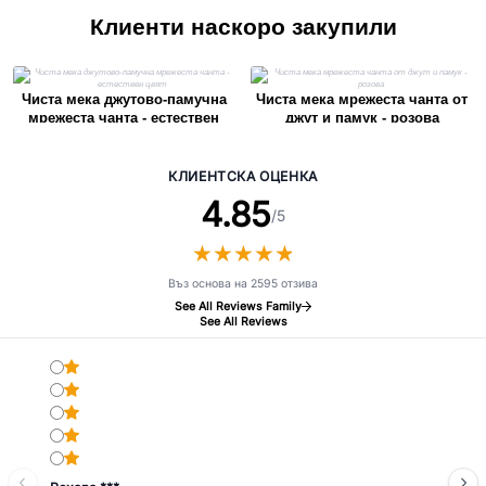
Клиенти наскоро закупили
Чиста мека джутово-памучна
Чиста мека мрежеста чанта от
мрежеста чанта - естествен
джут и памук - розова
цвят
КЛИЕНТСКА ОЦЕНКА
4.85
/5
★
★
★
★
★
★
★
★
★
★
Въз основа на 2595 отзива
See All Reviews Family
See All Reviews