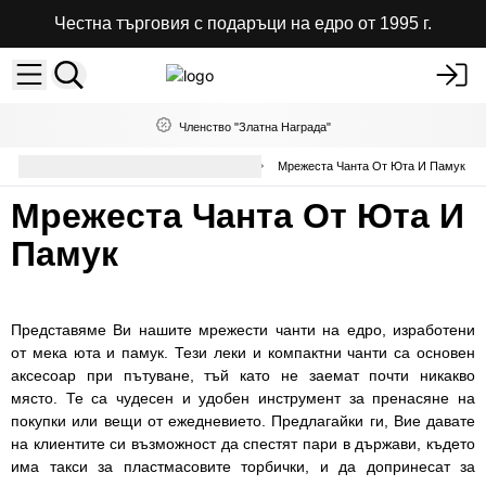
Честна търговия с подаръци на едро от 1995 г.
Членство "Златна Награда"
Памучни И Еко Чанти На Едро
Мрежеста Чанта От Юта И Памук
Мрежеста Чанта От Юта И
Памук
Представяме Ви нашите мрежести чанти на едро, изработени
от мека юта и памук. Тези леки и компактни чанти са основен
аксесоар при пътуване, тъй като не заемат почти никакво
място. Те са чудесен и удобен инструмент за пренасяне на
покупки или вещи от ежедневието. Предлагайки ги, Вие давате
на клиентите си възможност да спестят пари в държави, където
има такси за пластмасовите торбички, и да допринесат за