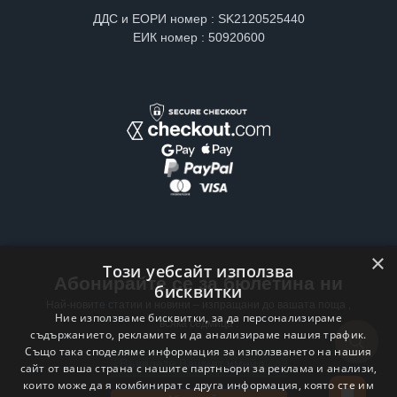
ДДС и ЕОРИ номер : SK2120525440
ЕИК номер : 50920600
×
Този уебсайт използва
Абонирайте се за бюлетина ни
бисквитки
Най-новите статии и новини – изпращани до вашата поща ,
Ние използваме бисквитки, за да персонализираме
всяка седмица .
съдържанието, рекламите и да анализираме нашия трафик.
Също така споделяме информация за използването на нашия
Email address
сайт от ваша страна с нашите партньори за реклама и анализи,
които може да я комбинират с друга информация, която сте им