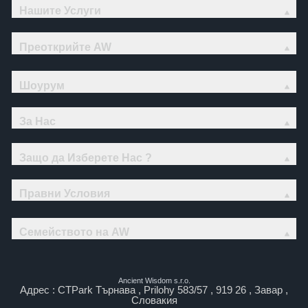
Нашите Услуги
Преоткрийте AW
Шоурум
За Нас
Защо да Изберете Нас ?
Правни Условия
Семейството на AW
Ancient Wisdom s.r.o.
Адрес : CTPark Търнава , Prilohy 583/57 , 919 26 , Завар ,
Словакия