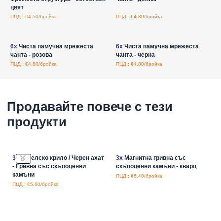
цвят
ПЦД : €4.50/бройка
ПЦД : €4.80/бройка
Влезте за цени на едро
Влезте за цени на едро
6x
Чиста памучна мрежеста
6x
Чиста памучна мрежеста
чанта - розова
чанта - черна
ПЦД : €4.80/бройка
ПЦД : €4.80/бройка
Продавайте повече с тези
продукти
3x
Ангелско крило / Черен ахат
3x
Магнитна гривна със
- Гривна със скъпоценни
скъпоценни камъни - кварц
камъни
ПЦД : €6.40/бройка
ПЦД : €5.60/бройка