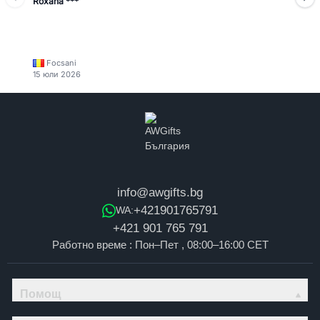
Roxana ***
Focsani
15 юли 2026
info@awgifts.bg
+421901765791
WA:
+421 901 765 791
Работно време : Пон–Пет , 08:00–16:00 CET
Помощ