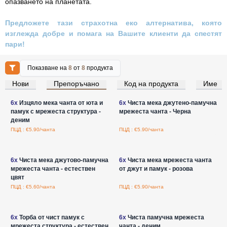
опазването на планетата.
Предложете тази страхотна еко алтернатива, която
изглежда добре и помага на Вашите клиенти да спестят
пари!
Показване на
8
от
8
продукта
Нови
Препоръчано
Код на продукта
Име
Влезте за цени на едро
Влезте за цени на едро
6x
Изцяло мека чанта от юта и
6x
Чиста мека джутено-памучна
памук с мрежеста структура -
мрежеста чанта - Черна
деним
ПЦД : €5.90/чанта
ПЦД : €5.90/чанта
Влезте за цени на едро
Влезте за цени на едро
6x
Чиста мека джутово-памучна
6x
Чиста мека мрежеста чанта
мрежеста чанта - естествен
от джут и памук - розова
цвят
ПЦД : €5.60/чанта
ПЦД : €5.90/чанта
Влезте за цени на едро
Влезте за цени на едро
6x
Торба от чист памук с
6x
Чиста памучна мрежеста
мрежеста структура - естествен
чанта - деним