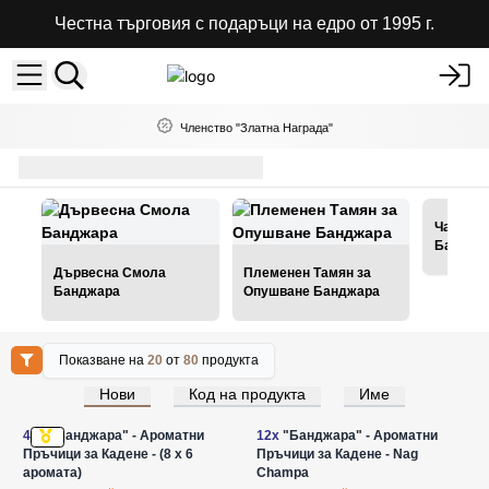
Честна търговия с подаръци на едро от 1995 г.
Членство "Златна Награда"
банджара
Чаши за
Банджа
Дървесна Смола
Племенен Тамян за
Банджара
Опушване Банджара
Показване на
20
от
80
продукта
Нови
Код на продукта
Име
Влезте за цени на едро
Влезте за цени на едро
48x
"Банджара" - Ароматни
12x
"Банджара" - Ароматни
Пръчици за Кадене - (8 x 6
Пръчици за Кадене - Nag
аромата)
Champa