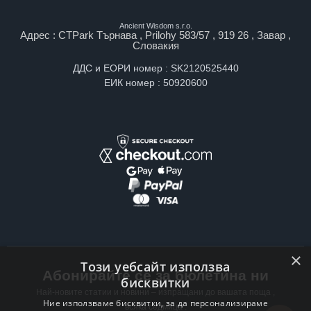
Ancient Wisdom s.r.o.
Адрес : CTPark Търнава , Prilohy 583/57 , 919 26 , Завар ,
Словакия
ДДС и ЕОРИ номер : SK2120525440
ЕИК номер : 50920600
×
Този уебсайт използва
Абонирайте се за бюлетина ни
бисквитки
Най-новите статии и новини – изпращани до вашата поща ,
Ние използваме бисквитки, за да персонализираме
всяка седмица .