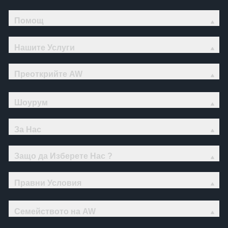
Помощ
Нашите Услуги
Преоткрийте AW
Шоурум
За Нас
Защо да Изберете Нас ?
Правни Условия
Семейството на AW