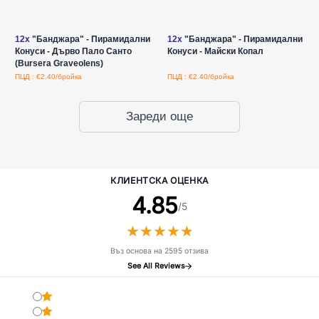
Влезте за цени на едро
Влезте за цени на едро
12x
"Банджара" - Пирамидални
12x
"Банджара" - Пирамидални
Конуси - Дърво Пало Санто
Конуси - Майски Копал
(Bursera Graveolens)
ПЦД : €2.40/бройка
ПЦД : €2.40/бройка
Зареди още
КЛИЕНТСКА ОЦЕНКА
4.85
/5
★
★
★
★
★
★
★
★
★
★
Въз основа на 2595 отзива
See All Reviews