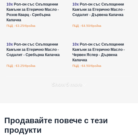
10x
Рол-он със Скъпоценни
10x
Рол-он със Скъпоценни
Камъни за Етерично Масло -
Камъни за Етерично Масло -
Розов Кварц - Сребърна
Содалит - Дървена Капачка
Капачка
ПЦД : €3.25/бройка
ПЦД : €4.50/бройка
Влезте за цени на едро
Влезте за цени на едро
10x
Рол-он със Скъпоценни
10x
Рол-он със Скъпоценни
Камъни за Етерично Масло -
Камъни за Етерично Масло -
Содалит - Сребърна Капачка
Червен Яспер - Дървена
Капачка
ПЦД : €3.25/бройка
ПЦД : €4.50/бройка
Show 5 more
Продавайте повече с тези
продукти