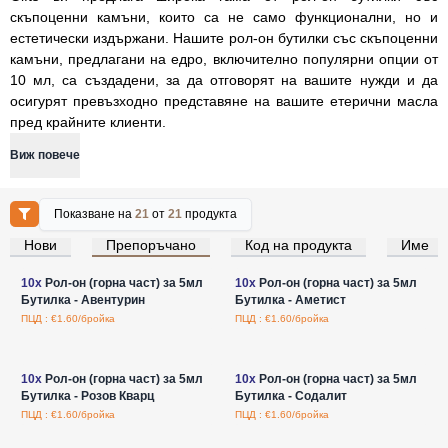
скъпоценни камъни, които са не само функционални, но и
естетически издържани. Нашите рол-он бутилки със скъпоценни
камъни, предлагани на едро, включително популярни опции от
10 мл, са създадени, за да отговорят на вашите нужди и да
осигурят превъзходно представяне на вашите етерични масла
пред крайните клиенти.
Виж повече
Показване на
21
от
21
продукта
Нови
Препоръчано
Код на продукта
Име
Влезте за цени на едро
Влезте за цени на едро
10x
Рол-он (горна част) за 5мл
10x
Рол-он (горна част) за 5мл
Бутилка - Авентурин
Бутилка - Аметист
ПЦД : €1.60/бройка
ПЦД : €1.60/бройка
Влезте за цени на едро
Влезте за цени на едро
10x
Рол-он (горна част) за 5мл
10x
Рол-он (горна част) за 5мл
Бутилка - Розов Кварц
Бутилка - Содалит
ПЦД : €1.60/бройка
ПЦД : €1.60/бройка
Влезте за цени на едро
Влезте за цени на едро