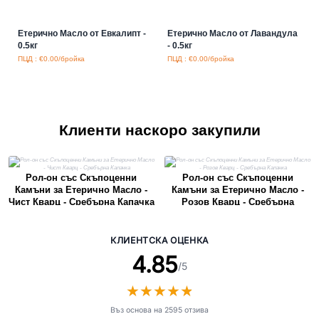
Етерично Масло от Евкалипт -
Етерично Масло от Лавандула
0.5кг
- 0.5кг
ПЦД : €0.00/бройка
ПЦД : €0.00/бройка
Клиенти наскоро закупили
Рол-он със Скъпоценни
Рол-он със Скъпоценни
Камъни за Етерично Масло -
Камъни за Етерично Масло -
Чист Кварц - Сребърна Капачка
Розов Кварц - Сребърна
Капачка
КЛИЕНТСКА ОЦЕНКА
4.85
/5
★
★
★
★
★
★
★
★
★
★
Въз основа на 2595 отзива