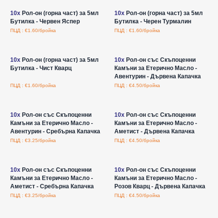
10x
Рол-он (горна част) за 5мл
10x
Рол-он (горна част) за 5мл
Бутилка - Червен Яспер
Бутилка - Черен Турмалин
ПЦД : €1.60/бройка
ПЦД : €1.60/бройка
Влезте за цени на едро
Влезте за цени на едро
10x
Рол-он (горна част) за 5мл
10x
Рол-он със Скъпоценни
Бутилка - Чист Кварц
Камъни за Етерично Масло -
Авентурин - Дървена Капачка
ПЦД : €1.60/бройка
ПЦД : €4.50/бройка
Влезте за цени на едро
Влезте за цени на едро
10x
Рол-он със Скъпоценни
10x
Рол-он със Скъпоценни
Камъни за Етерично Масло -
Камъни за Етерично Масло -
Авентурин - Сребърна Капачка
Аметист - Дървена Капачка
ПЦД : €3.25/бройка
ПЦД : €4.50/бройка
Влезте за цени на едро
Влезте за цени на едро
10x
Рол-он със Скъпоценни
10x
Рол-он със Скъпоценни
Камъни за Етерично Масло -
Камъни за Етерично Масло -
Аметист - Сребърна Капачка
Розов Кварц - Дървена Капачка
ПЦД : €3.25/бройка
ПЦД : €4.50/бройка
Влезте за цени на едро
Влезте за цени на едро