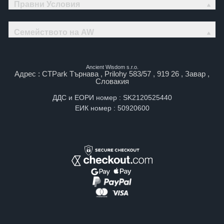
Правни Условия
Семейството на AW
Ancient Wisdom s.r.o.
Адрес : CTPark Търнава , Prilohy 583/57 , 919 26 , Завар ,
Словакия
ДДС и ЕОРИ номер : SK2120525440
ЕИК номер : 50920600