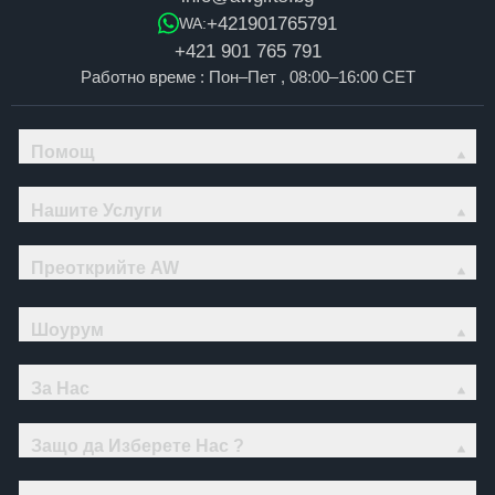
+421901765791
WA:
+421 901 765 791
Работно време : Пон–Пет , 08:00–16:00 CET
Помощ
Нашите Услуги
Преоткрийте AW
Шоурум
За Нас
Защо да Изберете Нас ?