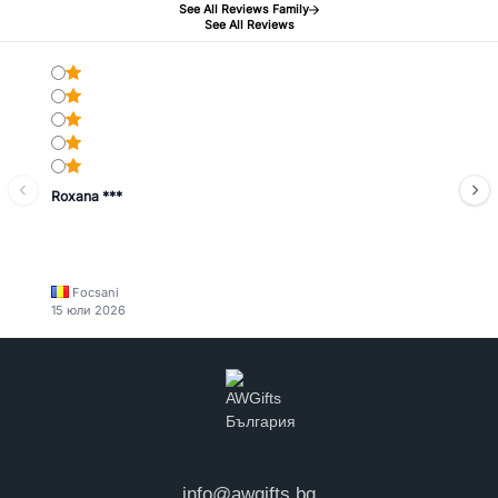
See All Reviews Family
See All Reviews
Roxana ***
Focsani
15 юли 2026
info@awgifts.bg