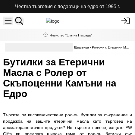
Честна търговия с подаръци на едро от 1995 г.
Членство "Златна Награда"
Селекция езотерични стоки
Шишенца - Рол-они с Етерични Масла и Скъпоценни Камъни
на едро
Бутилки за Етерични
Масла с Ролер от
Скъпоценни Камъни на
Едро
Търсите ли висококачествени рол-он бутилки за съхранение и
продажба на вашите етерични масла като търговец на
ароматерапевтични продукти? Не търсете повече, защото AW
Gifts ви предлага широка гама от рол-он бутилки със