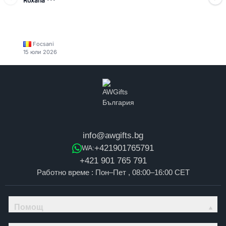
Roxana ***
Focsani
15 юли 2026
info@awgifts.bg
+421901765791
WA:
+421 901 765 791
Работно време : Пон–Пет , 08:00–16:00 CET
Помощ