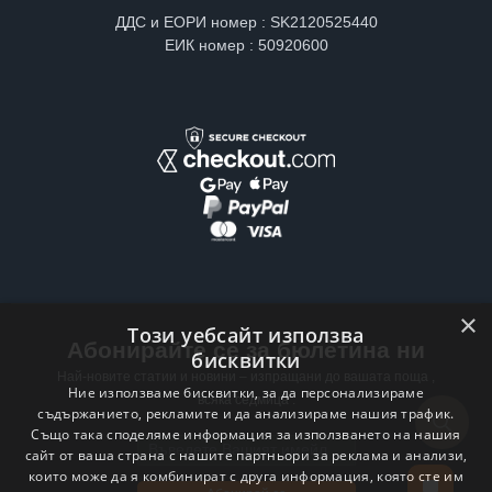
ДДС и ЕОРИ номер : SK2120525440
ЕИК номер : 50920600
×
Този уебсайт използва
Абонирайте се за бюлетина ни
бисквитки
Най-новите статии и новини – изпращани до вашата поща ,
Ние използваме бисквитки, за да персонализираме
всяка седмица .
съдържанието, рекламите и да анализираме нашия трафик.
Също така споделяме информация за използването на нашия
Email address
сайт от ваша страна с нашите партньори за реклама и анализи,
които може да я комбинират с друга информация, която сте им