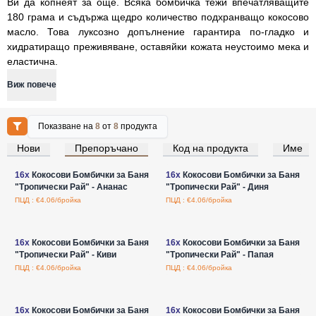
Ви да копнеят за още. Всяка бомбичка тежи впечатляващите
180 грама и съдържа щедро количество подхранващо кокосово
масло. Това луксозно допълнение гарантира по-гладко и
хидратиращо преживяване, оставяйки кожата неустоимо мека и
еластична.
Виж повече
Показване на
8
от
8
продукта
Нови
Препоръчано
Код на продукта
Име
Влезте за цени на едро
Влезте за цени на едро
16x
Кокосови Бомбички за Баня
16x
Кокосови Бомбички за Баня
"Тропически Рай" - Ананас
"Тропически Рай" - Диня
ПЦД : €4.06/бройка
ПЦД : €4.06/бройка
Влезте за цени на едро
Влезте за цени на едро
16x
Кокосови Бомбички за Баня
16x
Кокосови Бомбички за Баня
"Тропически Рай" - Киви
"Тропически Рай" - Папая
ПЦД : €4.06/бройка
ПЦД : €4.06/бройка
Влезте за цени на едро
Влезте за цени на едро
16x
Кокосови Бомбички за Баня
16x
Кокосови Бомбички за Баня