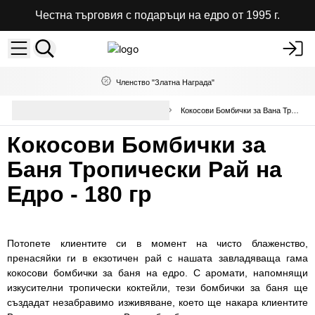
Честна търговия с подаръци на едро от 1995 г.
Членство "Златна Награда"
Небрандирани Бомбички за
Кокосови Бомбички за Вана Тропически Рай
Вана на Едро
Кокосови Бомбички за
Баня Тропически Рай на
Едро - 180 гр
Потопете клиентите си в момент на чисто блаженство,
пренасяйки ги в екзотичен рай с нашата завладяваща гама
кокосови бомбички за баня на едро. С аромати, напомнящи
изкусителни тропически коктейли, тези бомбички за баня ще
създадат незабравимо изживяване, което ще накара клиентите