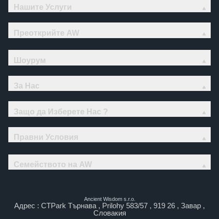
Нашите Услуги
Преоткрийте AW
Шоурум
За Нас
Защо да Изберете Нас ?
Правни Условия
Семейството на AW
Ancient Wisdom s.r.o.
Адрес : CTPark Търнава , Prilohy 583/57 , 919 26 , Завар ,
Словакия