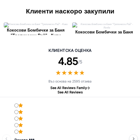
Клиенти наскоро закупили
Кокосови Бомбички за Баня
Кокосови Бомбички за Баня
"Тропически Рай" - Киви
"Тропически Рай" - Ягода
КЛИЕНТСКА ОЦЕНКА
4.85
/5
★
★
★
★
★
★
★
★
★
★
Въз основа на 2595 отзива
See All Reviews Family
See All Reviews