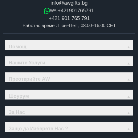
info@awgifts.bg
+421901765791
WA:
+421 901 765 791
Работно време : Пон–Пет , 08:00–16:00 CET
Помощ
Нашите Услуги
Преоткрийте AW
Шоурум
За Нас
Защо да Изберете Нас ?