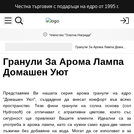
Честна търговия с подаръци на едро от 1995 г.
Членство "Златна Награда"
Ароматен восък и гранули на
Гранули За Арома Лампа Домашен Уют
едро
Гранули За Арома Лампа
Домашен Уют
Представяме Ви нашата серия арома гранули на едро
"Домашен Уют", създадени да внесат комфорт във всяко
пространство. Тези фини гранули на солна основа (сол
Hydrosoft) се отличават с атрактивни цветове, които със
сигурност ще привлекат Вашите клиенти. Идеални са за
употреба в арома лампи, като са нужни само една-две чаени
лъжички без добавяне на вода. Могат да се използват и за