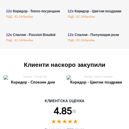
Влезте за цени на едро
Влезте за цени на едро
12x
Коридор - Топло посрещане
12x
Коридор - Цветни поздрави
ПЦД : €2.19/бройка
ПЦД : €2.19/бройка
Влезте за цени на едро
Влезте за цени на едро
12x
Спалня - Passion Boudoir
12x
Спалня - Полунощни рози
ПЦД : €2.19/бройка
ПЦД : €2.19/бройка
Клиенти наскоро закупили
Коридор - Спокоен дом
Коридор - Цветни поздрави
КЛИЕНТСКА ОЦЕНКА
4.85
/5
★
★
★
★
★
★
★
★
★
★