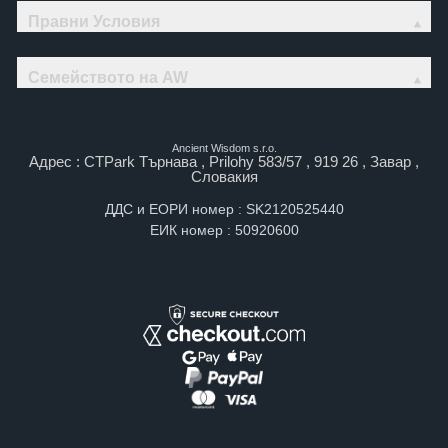
Правни Условия
Семейството на AW
Ancient Wisdom s.r.o.
Адрес : CTPark Търнава , Prilohy 583/57 , 919 26 , Завар ,
Словакия
ДДС и ЕОРИ номер : SK2120525440
ЕИК номер : 50920600