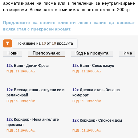
ароматизиране на писма или в пепелници за неутрализиране
на миризми. Всеки пакет е с минимално нетно тегло от 200 гр.
Предложете на своите клиенти лесен начин да освежат
всяка стая с прекрасен аромат.
Показване на
10
от
10
продукта
Нови
Препоръчано
Код на продукта
Име
Влезте за цени на едро
Влезте за цени на едро
12x
Баня - Дейзи Фреш
12x
Баня - Свеж памук
ПЦД : €2.19/бройка
ПЦД : €2.19/бройка
Влезте за цени на едро
Влезте за цени на едро
12x
Всекидневна - отпусни се и
12x
Дневна стая - Зона на
релаксирай
комфорт
ПЦД : €2.19/бройка
ПЦД : €2.19/бройка
Влезте за цени на едро
Влезте за цени на едро
12x
Коридор - Нека ангелите
12x
Коридор - Спокоен дом
преминат
ПЦД : €2.19/бройка
ПЦД : €2.19/бройка