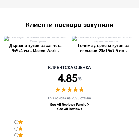
Клиенти наскоро закупили
Дървени кутии за хапчета
Голяма дървена кутия за
9x5x4 см - Meena Work -
спомени 20×15×7.5 см -
Разнообразни
Дървото на живота
КЛИЕНТСКА ОЦЕНКА
4.85
/5
★
★
★
★
★
★
★
★
★
★
Въз основа на 2595 отзива
See All Reviews Family
See All Reviews