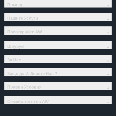
Помощ
Нашите Услуги
Преоткрийте AW
Шоурум
За Нас
Защо да Изберете Нас ?
Правни Условия
Семейството на AW