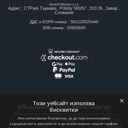
Ancient Wisdom s.r.o.
Адрес : CTPark Търнава , Prilohy 583/57 , 919 26 , Завар ,
Словакия
ДДС и ЕОРИ номер : SK2120525440
ЕИК номер : 50920600
×
Този уебсайт използва
Абонирайте се за бюлетина ни
бисквитки
Най-новите статии и новини – изпращани до вашата поща ,
Ние използваме бисквитки, за да персонализираме
всяка седмица .
съдържанието, рекламите и да анализираме нашия трафик.