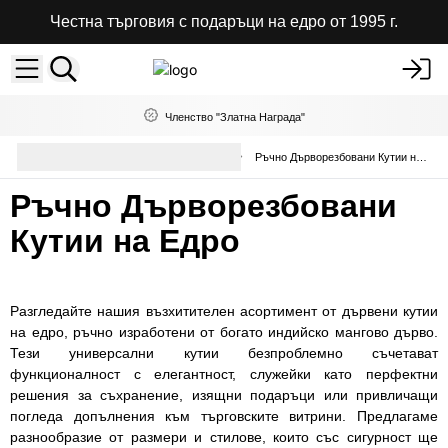
Честна търговия с подаръци на едро от 1995 г.
Членство "Златна Награда"
Кутии, подноси и кошници на
Ръчно Дърворезбовани Кутии на Едро
едро
Ръчно Дърворезбовани
Кутии на Едро
Разгледайте нашия възхитителен асортимент от дървени кутии
на едро, ръчно изработени от богато индийско мангово дърво.
Тези универсални кутии безпроблемно съчетават
функционалност с елегантност, служейки като перфектни
решения за съхранение, изящни подаръци или привличащи
погледа допълнения към търговските витрини. Предлагаме
разнообразие от размери и стилове, които със сигурност ще