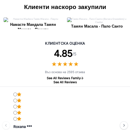
Клиенти наскоро закупили
Намасте Мандала Тамян
Тамян Масала - Пало Санто
Масала - Пачули
(Bursera Graveolens) и Сандал
КЛИЕНТСКА ОЦЕНКА
4.85
/5
★
★
★
★
★
★
★
★
★
★
Въз основа на 2595 отзива
See All Reviews Family
See All Reviews
Roxana ***