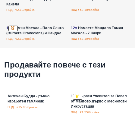
Канела
ПЦД : €2.10/бройка
ПЦД : €2.10/бройка
Влезте за цени на едро
Влезте за цени на едро
12x
Тамян Масала - Пало Санто
12x
Намасте Мандала Тамян
(Bursera Graveolens) и Сандал
Масала - 7 Чакри
ПЦД : €2.10/бройка
ПЦД : €2.10/бройка
Продавайте повече с тези
продукти
Античен Будда - ръчно
12x
Дървен Уловител за Пепел
изработен тамянник
от Мангово Дърво с Месингови
Инкрустации
ПЦД : €15.00/бройка
ПЦД : €1.55/бройка