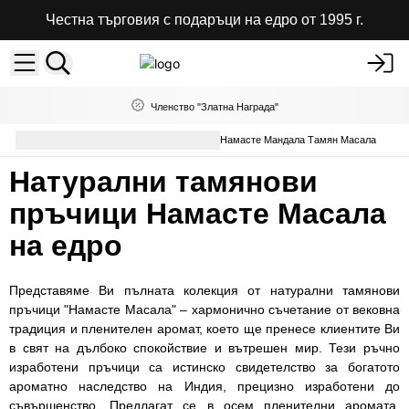
Честна търговия с подаръци на едро от 1995 г.
Членство "Златна Награда"
Ароматни Пръчици на Едро
Намасте Мандала Тамян Масала
Натурални тамянови
пръчици Намасте Масала
на едро
Представяме Ви пълната колекция от натурални тамянови
пръчици "Намасте Масала" – хармонично съчетание от вековна
традиция и пленителен аромат, което ще пренесе клиентите Ви
в свят на дълбоко спокойствие и вътрешен мир. Тези ръчно
изработени пръчици са истинско свидетелство за богатото
ароматно наследство на Индия, прецизно изработени до
съвършенство. Предлагат се в осем пленителни аромата,