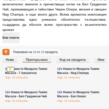
включително земните и пречистващи нотки на Бял Градински
Чай, примамващия и тайнствен Черен Опиум, вечния и свещен
Nag Champa, и още много други. Всяка ароматна композиция
представлява едно уникално обонятелно пътешествие,
създадена да обогати всяко пространство с възхитителен
аромат.
Виж повече
Показване на
16
от
16
продукта
Нови
Препоръчано
Код на продукта
Име
Влезте за цени на едро
Влезте за цени на едро
12x
Намасте Мандала Тамян
12x
Намасте Мандала Тамян
Масала - 7 Архангела
Масала - Nag Champa
ПЦД : €2.10/бройка
ПЦД : €2.10/бройка
Влезте за цени на едро
Влезте за цени на едро
12x
Намасте Мандала Тамян
12x
Намасте Мандала Тамян
Масала - Бял Градински Чай
Масала - Бял Копал
ПЦД : €2.10/бройка
ПЦД : €2.10/бройка
Влезте за цени на едро
Влезте за цени на едро