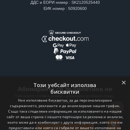
ДДС и ЕОРИ номер : SK2120525440
ЕИК номер : 50920600
×
Този уебсайт използва
Абонирайте се за бюлетина ни
бисквитки
Най-новите статии и новини – изпращани до вашата поща ,
Ние използваме бисквитки, за да персонализираме
всяка седмица .
съдържанието, рекламите и да анализираме нашия трафик.
Също така споделяме информация за използването на нашия
Email address
сайт от ваша страна с нашите партньори за реклама и анализи,
които може да я комбинират с друга информация, която сте им
Абонирай се
предоставили или която са събрали от вашето използване на