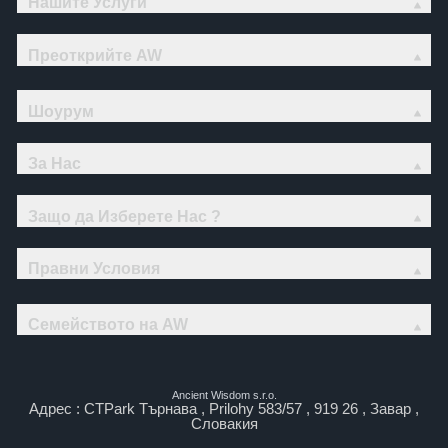
Нашите Услуги
Преоткрийте AW
Шоурум
За Нас
Защо да Изберете Нас ?
Правни Условия
Семейството на AW
Ancient Wisdom s.r.o.
Адрес : CTPark Търнава , Prilohy 583/57 , 919 26 , Завар ,
Словакия