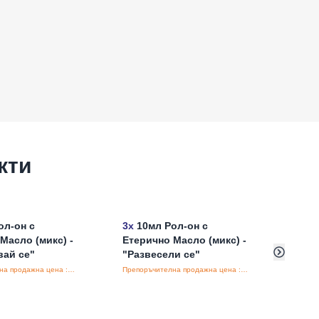
кти
ол-он с
3x
10мл Рол-он с
Аром
Масло (микс) -
Етерично Масло (микс) -
Кути
вай се"
"Развесели се"
- AW
Препоръчителна продажна цена : €6.19/бройка
Препоръчителна продажна цена : €6.19/бройка