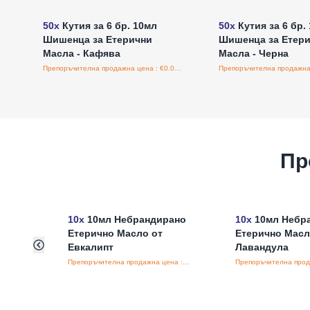
50x
Кутия за 6 бр. 10мл
50x
Кутия за 6 бр.
Шишенца за Етерични
Шишенца за Етер
Масла - Кафява
Масла - Черна
Препоръчителна продажна цена : €0.00/бройка
Пр
10x
10мл Небрандирано
10x
10мл Небр
Етерично Масло от
Етерично Масл
Евкалипт
Лавандула
Препоръчителна продажна цена : €3.69/бройка