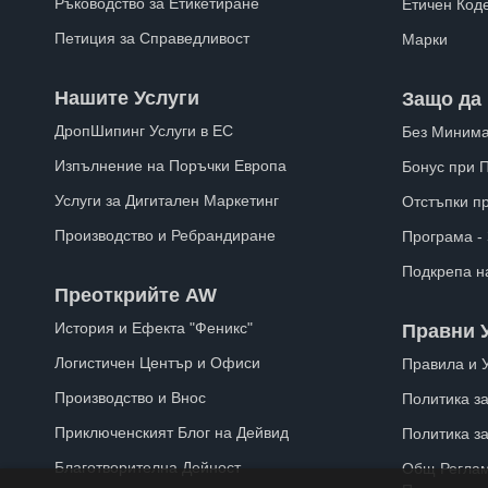
Ръководство за Етикетиране
Етичен Код
Петиция за Справедливост
Марки
Нашите Услуги
Защо да 
ДропШипинг Услуги в ЕС
Без Минима
Изпълнение на Поръчки Европа
Бонус при 
Услуги за Дигитален Маркетинг
Отстъпки п
Производство и Ребрандиране
Програма -
Подкрепа н
Преоткрийте AW
История и Ефекта "Феникс"
Правни 
Логистичен Център и Офиси
Правила и 
Производство и Внос
Политика за
Приключенският Блог на Дейвид
Политика з
Благотворителна Дейност
Общ Реглам