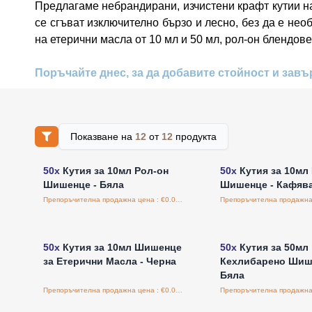
Предлагаме небрандирани, изчистени крафт кутии на
се сгъват изключително бързо и лесно, без да е не
на етерични масла от 10 мл и 50 мл, рол-он блендов
Поръчайте днес, за да добавите стойност и завъ
Показване на
12
от
12
продукта
Влезте за цени на едро
Влезте за цени н
50x
Кутия за 10мл Рол-он
50x
Кутия за 10мл
Шишенце - Бяла
Шишенце - Кафяв
Препоръчителна продажна цена : €0.00/бройка
Влезте за цени на едро
Влезте за цени н
50x
Кутия за 10мл Шишенце
50x
Кутия за 50мл
за Етерични Масла - Черна
Кехлибарено Шиш
Бяла
Препоръчителна продажна цена : €0.00/бройка
Влезте за цени на едро
Влезте за цени н