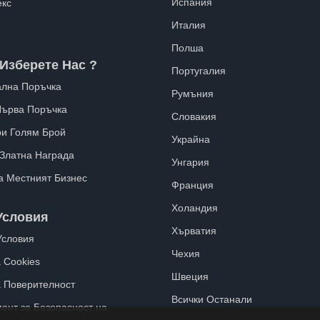
Испания
екс
Италия
Полша
Изберете Нас ?
Португалия
лна Поръчка
Румъния
Първа Поръчка
Словакия
ри Голям Брой
Украйна
 Златна Награда
Унгария
а Местният Бизнес
Франция
Холандия
Условия
Хърватия
Условия
Чехия
 Cookies
Швеция
а Поверителност
Всички Останали
ент за Безопасност на