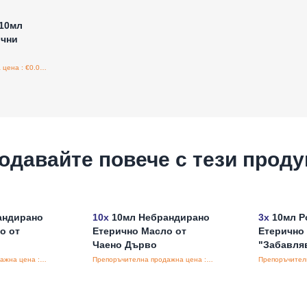
 10мл
ични
Препоръчителна продажна цена : €0.00/бройка
одавайте повече с тези проду
андирано
10x
10мл Небрандирано
3x
10мл Р
о от
Етерично Масло от
Етерично 
Чаено Дърво
"Забавля
Препоръчителна продажна цена : €3.95/бройка
Препоръчителна продажна цена : €3.75/бройка