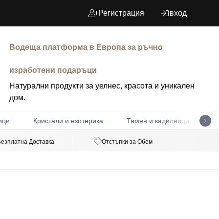
Регистрация
вход
Водеща платформа в Европа за ръчно
изработени подаръци
Натурални продукти за уелнес, красота и уникален
дом.
ици
Кристали и езотерика
Тамян и кадилници
Д
Безплатна Доставка
Отстъпки за Обем