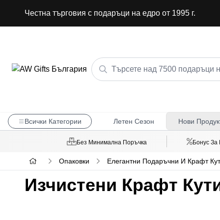
Честна търговия с подаръци на едро от 1995 г.
Всички Категории
Летен Сезон
Нови Продук
Без Минимална Поръчка
Бонус За
Опаковки
Елегантни Подаръчни И Крафт Ку
Изчистени Крафт Кут