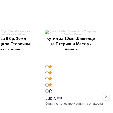
К
за
за 6 бр. 10мл
Кутия за 10мл Шишенце
а за Етерични
за Етерични Масла -
ла - Кафява
Черна
LUCIA ***
Отлично качество и отлична опаковка