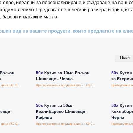
 едро, идеални за персонализиране и създаване на ваш соб
обходимо лепило. Предлагат се в четири размера и три цвят
е, базови и масажни масла.
ршен вид на вашите продукти, които предлагате на клие
Нови
а едро
Влезте за цени на едро
Влезт
 Рол-он
50x
Кутия за 10мл Рол-он
50x
Кутия
а
Шишенце - Черна
за Етерич
Препоръчителна продажна цена : €0.00/бройка
Препоръчителна продажна цена : €0.00/бройка
а едро
Влезте за цени на едро
Влезт
50x
Кутия за 50мл
50x
Кутия 
енце -
Кехлибарено Шишенце -
Кехлибар
Кафява
Черна
Препоръчителна продажна цена : €0.00/бройка
Препоръчителна продажна цена : €0.00/бройка
а едро