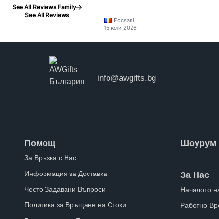
See All Reviews Family
See All Reviews
Focsani
15 юли 2026
info@awgifts.bg
Помощ
Шоурум
За Връзка с Нас
Информация за Доставка
За Нас
Често Задавани Въпроси
Началото н
Политика за Връщане на Стоки
Работно Вр