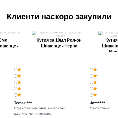
Клиенти наскоро закупили
50мл
Кутия за 10мл Рол-он
Кутия 
ишенце -
Шишенце - Черна
Шишенц
Мас
Tomas ***
Je******
Страхотна компания, много съм
Фантастично
щастлив, че ги намерих.