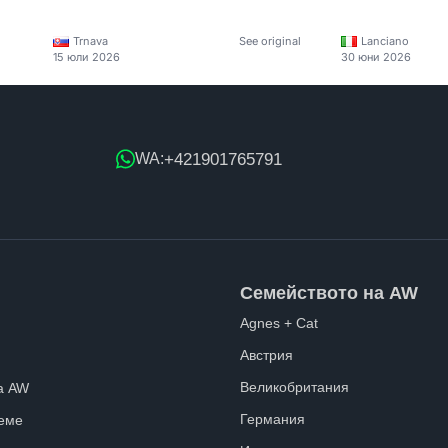
Trnava
See original
Lanciano
15 юли 2026
30 юни 2026
+421901765791
WA:
Семейството на AW
Agnes + Cat
Австрия
Великобритания
а AW
Германия
еме