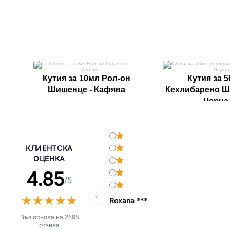
Кутия за 10мл Рол-он
Кутия за 
Шишенце - Кафява
Кехлибарено Ш
Черна
КЛИЕНТСКА
ОЦЕНКА
4.85
/5
★
★
★
★
★
★
★
★
★
★
Roxana ***
Въз основа на 2595
отзива