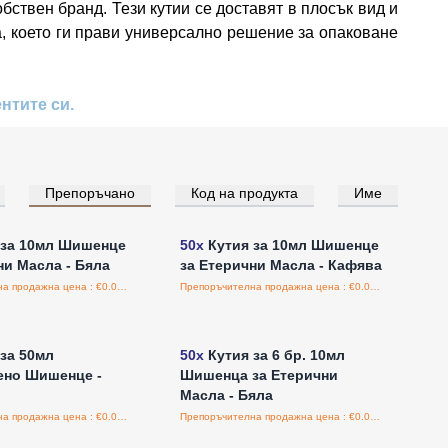
ствен бранд. Тези кутии се доставят в плосък вид и
а, което ги прави универсално решение за опаковане
нтите си.
Препоръчано
Код на продукта
Име
е за цени на едро
Влезте за цени на едро
 за 10мл Шишенце
50x
Кутия за 10мл Шишенце
ни Масла - Бяла
за Етерични Масла - Кафява
Препоръчителна продажна цена : €0.00/бройка
Препоръчителна продажна цена : €0.00/бройка
е за цени на едро
Влезте за цени на едро
за 50мл
50x
Кутия за 6 бр. 10мл
ено Шишенце -
Шишенца за Етерични
Масла - Бяла
Препоръчителна продажна цена : €0.00/бройка
Препоръчителна продажна цена : €0.00/бройка