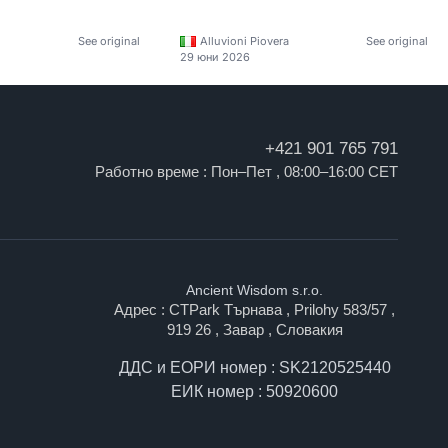
See original
Alluvioni Piovera
See original
29 юни 2026
+421 901 765 791
Работно време : Пон–Пет , 08:00–16:00 CET
Ancient Wisdom s.r.o.
Адрес : CTPark Търнава , Prilohy 583/57 ,
919 26 , Завар , Словакия
ДДС и ЕОРИ номер : SK2120525440
ЕИК номер : 50920600