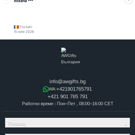
Roxana ***
Focsani
15 юли 2026
info@awgifts.bg
+421901765791
WA:
+421 901 765 791
Работно време : Пон–Пет , 08:00–16:00 CET
Помощ