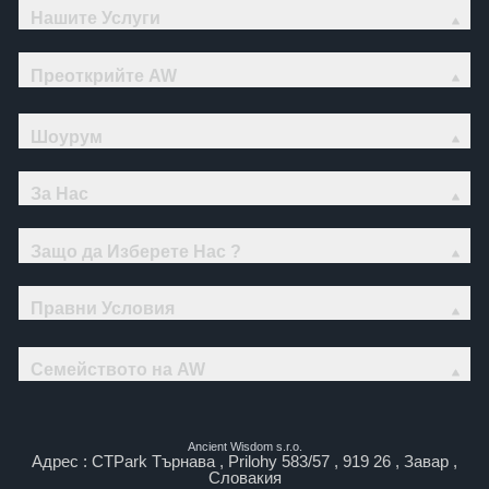
Нашите Услуги
Преоткрийте AW
Шоурум
За Нас
Защо да Изберете Нас ?
Правни Условия
Семейството на AW
Ancient Wisdom s.r.o.
Адрес : CTPark Търнава , Prilohy 583/57 , 919 26 , Завар ,
Словакия