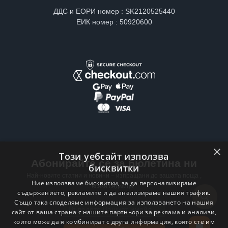
ДДС и ЕОРИ номер : SK2120525440
ЕИК номер : 50920600
×
Този уебсайт използва
Абонирайте се за бюлетина ни
бисквитки
Най-новите статии и новини – изпращани до вашата поща ,
Ние използваме бисквитки, за да персонализираме
всяка седмица .
съдържанието, рекламите и да анализираме нашия трафик.
Също така споделяме информация за използването на нашия
Email address
сайт от ваша страна с нашите партньори за реклама и анализи,
които може да я комбинират с друга информация, която сте им