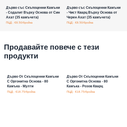
Дърво със Скъпоценни Камъни
Дърво със Скъпоценни Камъни
- Содалит Върху Основа от Син
- Чист Кварц Върху Основа от
Ахат (35 камъчета)
Черен Ахат (35 камъчета)
ПЦД : €8.50/бройка
ПЦД : €8.50/бройка
Продавайте повече с тези
продукти
Дърво От Скъпоценни Камъни
Дърво От Скъпоценни Камъни
С Оргонитна Основа - 80
С Оргонитна Основа - 80
Камъка - Мулти
Камъка - Розов Кварц
ПЦД : €18.75/бройка
ПЦД : €18.75/бройка