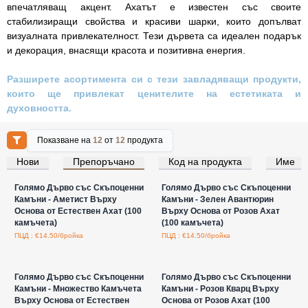
впечатляващ акцент. Ахатът е известен със своите
стабилизиращи свойства и красиви шарки, които допълват
визуалната привлекателност. Тези дървета са идеален подарък
и декорация, внасящи красота и позитивна енергия.
Разширете асортимента си с тези завладяващи продукти,
които ще привлекат ценителите на естетиката и
духовността.
Показване на
12
от
12
продукта
Нови
Препоръчано
Код на продукта
Име
Влезте за цени на едро
Влезте за цени на едро
Голямо Дърво със Скъпоценни
Голямо Дърво със Скъпоценни
Камъни - Аметист Върху
Камъни - Зелен Авантюрин
Основа от Естествен Ахат (100
Върху Основа от Розов Ахат
камъчета)
(100 камъчета)
ПЦД : €14.50/бройка
ПЦД : €14.50/бройка
Влезте за цени на едро
Влезте за цени на едро
Голямо Дърво със Скъпоценни
Голямо Дърво със Скъпоценни
Камъни - Множество Камъчета
Камъни - Розов Кварц Върху
Върху Основа от Естествен
Основа от Розов Ахат (100