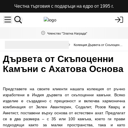
Честна търговия с подаръци на едро от 1995 г.
Членство "Златна Награда"
Дървета от скъпоценни
Колекция Дървета от Скъпоценни Камъни
камъни на едро
Дървета от Скъпоценни
Камъни с Ахатова Основа
Представете на своите клиенти нашата колекция от ръчно
изработени в Индия дървета от скъпоценни камъни. Всяко
изделие е създадено с прецизност и включва хармонична
комбинация от Зелен Авантюрин, Содалит, Розов Кварц и
Аметист, поставени върху основа от естествен ахат. Предлагат
се в два размера – с 35 или 100 камъка, което ги прави
подходящи както за малки пространства, така и като