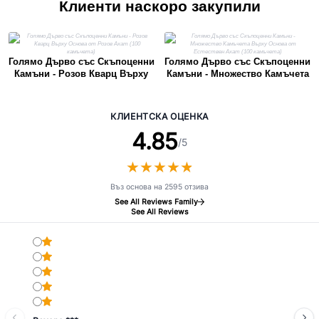
Клиенти наскоро закупили
Голямо Дърво със Скъпоценни
Голямо Дърво със Скъпоценни
Камъни - Розов Кварц Върху
Камъни - Множество Камъчета
Основа от Розов Ахат (100
Върху Основа от Естествен
камъчета)
Ахат (100 камъчета)
КЛИЕНТСКА ОЦЕНКА
4.85
/5
★
★
★
★
★
★
★
★
★
★
Въз основа на 2595 отзива
See All Reviews Family
See All Reviews