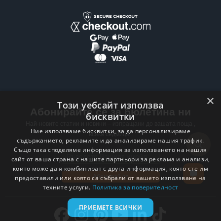
×
Този уебсайт използва
Абонирайте се за бюлетина ни
бисквитки
Най-новите статии и новини – изпращани до вашата поща ,
Ние използваме бисквитки, за да персонализираме
всяка седмица .
съдържанието, рекламите и да анализираме нашия трафик.
Също така споделяме информация за използването на нашия
Email address
сайт от ваша страна с нашите партньори за реклама и анализи,
които може да я комбинират с друга информация, която сте им
Абонирай се
предоставили или която са събрали от вашето използване на
техните услуги.
Политика за поверителност
ПРИЕМЕТЕ ВСИЧКИ