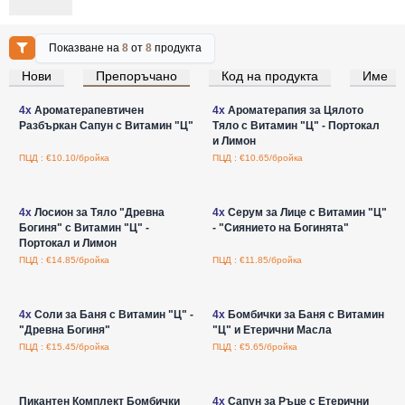
Показване на
8
от
8
продукта
Нови
Препоръчано
Код на продукта
Име
Влезте за цени на едро
Влезте за цени на едро
4x
Ароматерапевтичен
4x
Ароматерапия за Цялото
Разбъркан Сапун с Витамин "Ц"
Тяло с Витамин "Ц" - Портокал
и Лимон
ПЦД : €10.10/бройка
ПЦД : €10.65/бройка
Влезте за цени на едро
Влезте за цени на едро
4x
Лосион за Тяло "Древна
4x
Серум за Лице с Витамин "Ц"
Богиня" с Витамин "Ц" -
- "Сиянието на Богинята"
Портокал и Лимон
ПЦД : €14.85/бройка
ПЦД : €11.85/бройка
Влезте за цени на едро
Влезте за цени на едро
4x
Соли за Баня с Витамин "Ц" -
4x
Бомбички за Баня с Витамин
"Древна Богиня"
"Ц" и Етерични Масла
ПЦД : €15.45/бройка
ПЦД : €5.65/бройка
Влезте за цени на едро
Влезте за цени на едро
Пикантен Комплект Бомбички
4x
Сапун за Ръце с Етерични