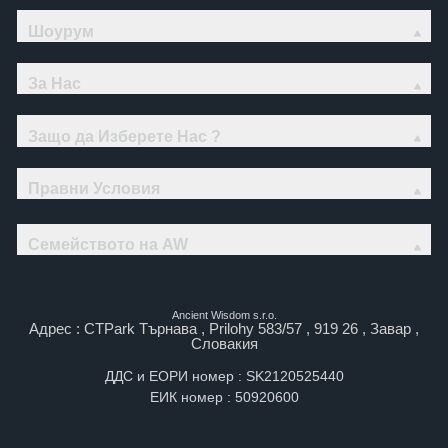
Шоурум
За Нас
Защо да Изберете Нас ?
Правни Условия
Семейството на AW
Ancient Wisdom s.r.o.
Адрес : CTPark Търнава , Prilohy 583/57 , 919 26 , Завар ,
Словакия
ДДС и ЕОРИ номер : SK2120525440
ЕИК номер : 50920600