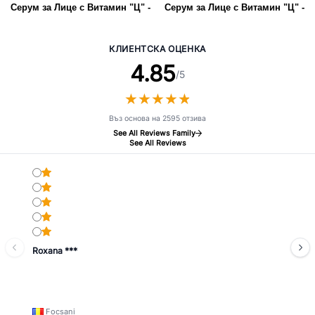
Серум за Лице с Витамин "Ц" -
Серум за Лице с Витамин "Ц" -
"Сиянието на Богинята"
"Сиянието на Богинята"
КЛИЕНТСКА ОЦЕНКА
4.85
/5
★
★
★
★
★
★
★
★
★
★
Въз основа на 2595 отзива
See All Reviews Family
See All Reviews
Roxana ***
Focsani