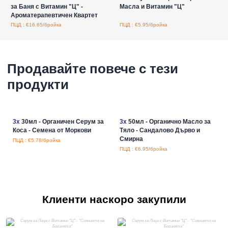
за Баня с Витамин "Ц" -
Масла и Витамин "Ц"
Ароматерапевтичен Квартет
ПЦД : €16.65/бройка
ПЦД : €5.95/бройка
Продавайте повече с тези
продукти
3x
30мл - Органичен Серум за
3x
50мл - Органично Масло за
Коса - Семена от Моркови
Тяло - Сандалово Дърво и
Смирна
ПЦД : €5.78/бройка
ПЦД : €6.95/бройка
Клиенти наскоро закупили