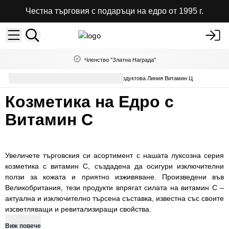
Честна търговия с подаръци на едро от 1995 г.
Членство "Златна Награда"
Грижа за Тялото на Едро
Продуктова Линия Витамин Ц
Козметика на Едро с
Витамин С
Увеличете търговския си асортимент с нашата луксозна серия
козметика с витамин C, създадена да осигури изключителни
ползи за кожата и приятно изживяване. Произведени във
Великобритания, тези продукти впрягат силата на витамин C –
актуална и изключително търсена съставка, известна със своите
изсветляващи и ревитализиращи свойства.
Виж повече