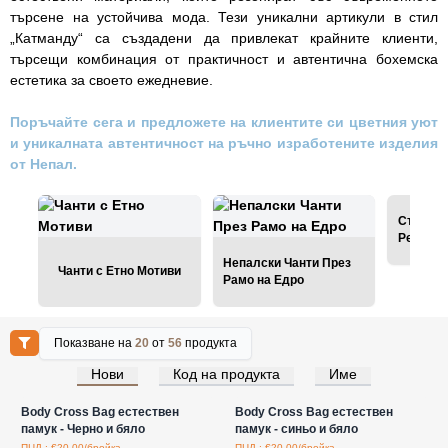
търсене на устойчива мода. Тези уникални артикули в стил
„Катманду“ са създадени да привлекат крайните клиенти,
търсещи комбинация от практичност и автентична бохемска
естетика за своето ежедневие.
Поръчайте сега и предложете на клиентите си цветния уют
и уникалната автентичност на ръчно изработените изделия
от Непал.
Страхот
Ресни о
Непалски Чанти През
Чанти с Етно Мотиви
Рамо на Едро
Показване на
20
от
56
продукта
Нови
Код на продукта
Име
Влезте за цени на едро
Влезте за цени на едро
Body Cross Bag естествен
Body Cross Bag естествен
памук - Черно и бяло
памук - синьо и бяло
ПЦД : €20.00/бройка
ПЦД : €20.00/бройка