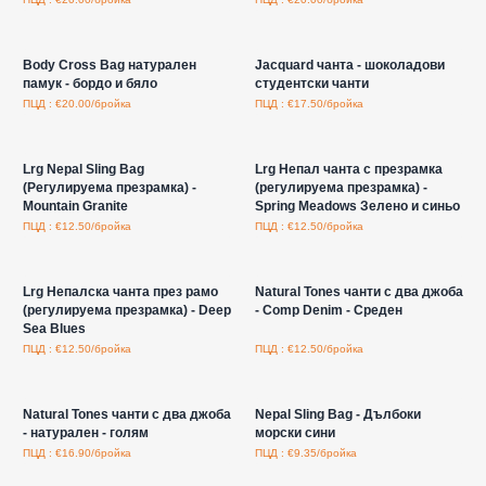
Влезте за цени на едро
Влезте за цени на едро
Body Cross Bag натурален
Jacquard чанта - шоколадови
памук - бордо и бяло
студентски чанти
ПЦД : €20.00/бройка
ПЦД : €17.50/бройка
Влезте за цени на едро
Влезте за цени на едро
Lrg Nepal Sling Bag
Lrg Непал чанта с презрамка
(Регулируема презрамка) -
(регулируема презрамка) -
Mountain Granite
Spring Meadows Зелено и синьо
ПЦД : €12.50/бройка
ПЦД : €12.50/бройка
Влезте за цени на едро
Влезте за цени на едро
Lrg Непалска чанта през рамо
Natural Tones чанти с два джоба
(регулируема презрамка) - Deep
- Comp Denim - Среден
Sea Blues
ПЦД : €12.50/бройка
ПЦД : €12.50/бройка
Влезте за цени на едро
Влезте за цени на едро
Natural Tones чанти с два джоба
Nepal Sling Bag - Дълбоки
- натурален - голям
морски сини
ПЦД : €16.90/бройка
ПЦД : €9.35/бройка
Влезте за цени на едро
Влезте за цени на едро