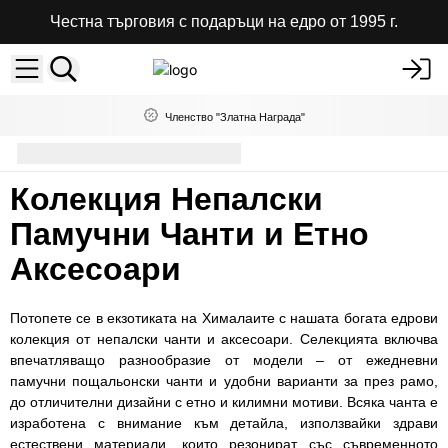
Честна търговия с подаръци на едро от 1995 г.
Членство "Златна Награда"
Чанти за през рамо на едро
Колекция Непалски
Памучни Чанти и Етно
Аксесоари
Потопете се в екзотиката на Хималаите с нашата богата едрови
колекция от непалски чанти и аксесоари. Селекцията включва
впечатляващо разнообразие от модели – от ежедневни
памучни пощальонски чанти и удобни варианти за през рамо,
до отличителни дизайни с етно и килимни мотиви. Всяка чанта е
изработена с внимание към детайла, използвайки здрави
естествени материали, които резонират със съвременното