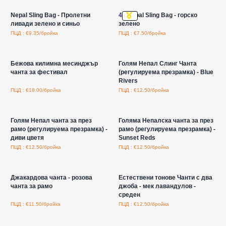
Nepal Sling Bag - Пролетни
4x
Nepal Sling Bag - горско
ливади зелено и синьо
зелено
ПЦД : €9.35/бройка
ПЦД : €7.50/бройка
Влезте за цени на едро
Влезте за цени на едро
Бежова килимна месинджър
Голям Непал Слинг Чанта
чанта за фестивал
(регулируема презрамка) - Blue
Rivers
ПЦД : €18.00/бройка
ПЦД : €12.50/бройка
Влезте за цени на едро
Влезте за цени на едро
Голям Непал чанта за през
Голяма Непалска чанта за през
рамо (регулируема презрамка) -
рамо (регулируема презрамка) -
диви цветя
Sunset Reds
ПЦД : €12.50/бройка
ПЦД : €12.50/бройка
Влезте за цени на едро
Влезте за цени на едро
Джакардова чанта - розова
Естествени тонове Чанти с два
чанта за рамо
джоба - мек лавандулов -
среден
ПЦД : €11.50/бройка
ПЦД : €12.50/бройка
Влезте за цени на едро
Влезте за цени на едро