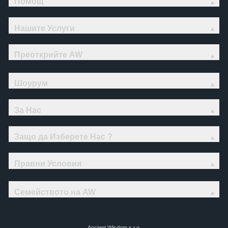
Помощ
Нашите Услуги
Преоткрийте AW
Шоурум
За Нас
Защо да Изберете Нас ?
Правни Условия
Семейството на AW
Ancient Wisdom s.r.o.