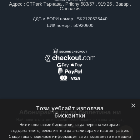
Адрес : CTPark Търнава , Prilohy 583/57 , 919 26 , Завар ,
Словакия
ДДС и ЕОРИ номер : SK2120525440
ЕИК номер : 50920600
×
Този уебсайт използва
Абонирайте се за бюлетина ни
бисквитки
Най-новите статии и новини – изпращани до вашата поща ,
Ние използваме бисквитки, за да персонализираме
всяка седмица .
съдържанието, рекламите и да анализираме нашия трафик.
Също така споделяме информация за използването на нашия
Email address