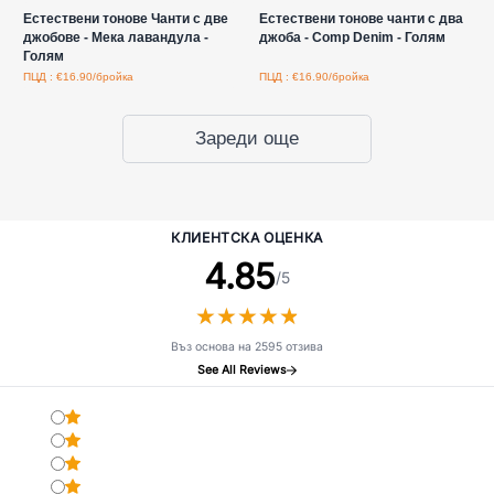
Естествени тонове Чанти с две
Естествени тонове чанти с два
джобове - Мека лавандула -
джоба - Comp Denim - Голям
Голям
ПЦД : €16.90/бройка
ПЦД : €16.90/бройка
Зареди още
КЛИЕНТСКА ОЦЕНКА
4.85
/5
★
★
★
★
★
★
★
★
★
★
Въз основа на 2595 отзива
See All Reviews